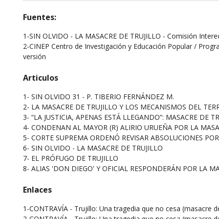
Fuentes:
1-SIN OLVIDO - LA MASACRE DE TRUJILLO - Comisión Intereclesi
2-CINEP Centro de Investigación y Educación Popular / Program
versión
Articulos
1-
SIN OLVIDO 31 - P. TIBERIO FERNÁNDEZ M.
2-
LA MASACRE DE TRUJILLO Y LOS MECANISMOS DEL TER
3-
“LA JUSTICIA, APENAS ESTÁ LLEGANDO”: MASACRE DE TR
4-
CONDENAN AL MAYOR (R) ALIRIO URUEÑA POR LA MASA
5-
CORTE SUPREMA ORDENÓ REVISAR ABSOLUCIONES POR 
6-
SIN OLVIDO - LA MASACRE DE TRUJILLO
7-
EL PRÓFUGO DE TRUJILLO
8-
ALIAS 'DON DIEGO' Y OFICIAL RESPONDERÁN POR LA M
Enlaces
1-CONTRAVÍA - Trujillo: Una tragedia que no cesa (masacre de T
2-CONTRAVÍA - Trujillo: Una tragedia que no cesa (masacre de T