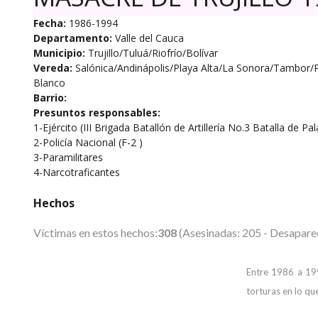
Fecha:
1986-1994
Departamento:
Valle del Cauca
Municipio:
Trujillo/Tuluá/Riofrío/Bolívar
Vereda:
Salónica/Andinápolis/Playa Alta/La Sonora/Tambor/
Blanco
Barrio:
Presuntos responsables:
1-Ejército (III Brigada Batallón de Artillería No.3 Batalla de Pal
2-Policía Nacional (F-2 )
3-Paramilitares
4-Narcotraficantes
Hechos
Víctimas en estos hechos:
308
(Asesinadas: 205 - Desaparec
Entre 1986 a 199
torturas en lo que