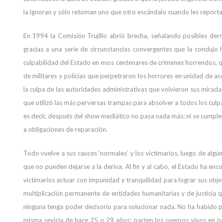
la ignoran y sólo retoman uno que otro escándalo cuando les reporta 
En 1994 la Comisión Trujillo abrió brecha, señalando posibles der
gracias a una serie de circunstancias convergentes que la condujo 
culpabilidad del Estado en esos centenares de crímenes horrendos, q
de militares y policías que perpetraron los horrores en unidad de a
la culpa de las autoridades administrativas que volvieron sus miradas
que utilizó las más perversas trampas para absolver a todos los culp
es decir, después del show mediático no pasa nada más: ni se cumple
a obligaciones de reparación.
Todo vuelve a sus cauces ‘normales’ y los victimarios, luego de alg
que no pueden dejarse a la deriva. Al fin y al cabo, el Estado ha e
victimarios actuar con impunidad y tranquilidad para lograr sus obje
multiplicación permanente de entidades humanitarias y de justicia q
ninguna tenga poder decisorio para solucionar nada. No ha habido p
misma sevicia de hace 25 o 29 años: parten los cuerpos vivos en p