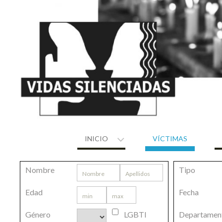
Skip
to
content
INICIO
VÍCTIMAS
Nombre
Tipo
Edad
Fecha
Género
LGBTI
Departamen