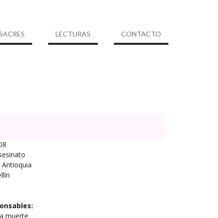
SACRES
LECTURAS
CONTACTO
08
sesinato
Antioquia
lín
onsables:
la muerte