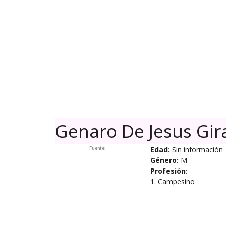
Skip
to
content
Genaro De Jesus Gir
Edad:
Sin información
Fuente:
Género:
M
Profesión:
1. Campesino