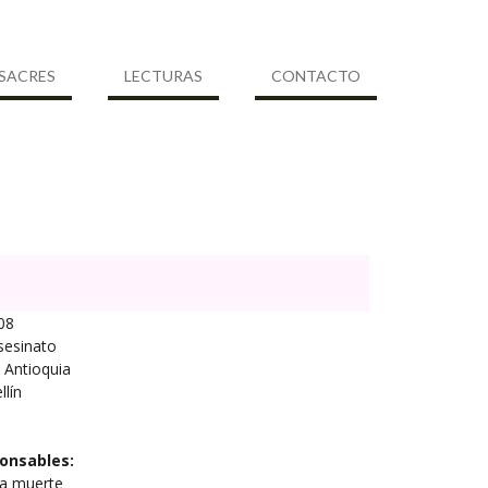
SACRES
LECTURAS
CONTACTO
08
sesinato
Antioquia
lín
onsables:
la muerte