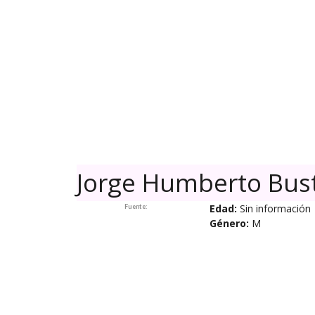
Skip
to
content
Jorge Humberto Bus
Edad:
Sin información
Fuente:
Género:
M