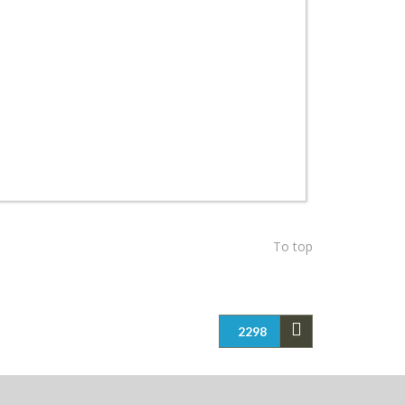
To top
2298