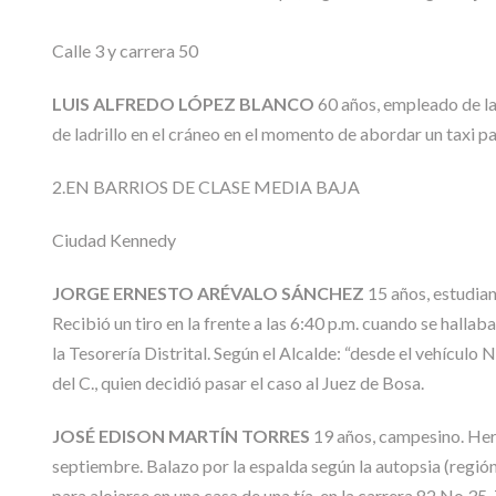
Calle 3 y carrera 50
LUIS ALFREDO LÓPEZ BLANCO
60 años, empleado de la 
de ladrillo en el cráneo en el momento de abordar un taxi par
2.EN BARRIOS DE CLASE MEDIA BAJA
Ciudad Kennedy
JORGE ERNESTO ARÉVALO SÁNCHEZ
15 años, estudia
Recibió un tiro en la frente a las 6:40 p.m. cuando se halla
la Tesorería Distrital. Según el Alcalde: “desde el vehículo
del C., quien decidió pasar el caso al Juez de Bosa.
JOSÉ EDISON MARTÍN TORRES
19 años, campesino. Heri
septiembre. Balazo por la espalda según la autopsia (región
para alojarse en una casa de una tía, en la carrera 82 No 35-