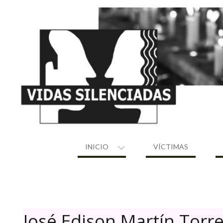
Skip
to
content
INICIO
VÍCTIMAS
José Edison Martín Torr