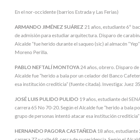
En el nor-occidente (barrios Estrada y Las Ferias)
ARMANDO JIMÉNEZ SUÁREZ
21 años, estudiante 6º bac
de admisión para estudiar arquitectura. Disparo de carabina 
Alcalde “fue herido durante el saqueo (sic) al almacén “Yep
Moreno Perilla.
PABLO NEFTALÍ MONTOYA
24 años, obrero. Disparo de 
Alcalde fue “herido a bala por un celador del Banco Cafeter
esa institución crediticia” (fuente citada). Investiga: Juez 
JOSÉ LUIS PULIDO PULIDO
19 años, estudiante del SENA
carrera 65 No 70-20. Según el Alcalde fue “herido a bala po
grupo de personas intentó atacar esa institución crediticia”
HERNANDO PAGORA CASTAÑEDA
18 años, estudiante 
carrera 77 y calle 68, cerca de su residencia. Según el Alcald