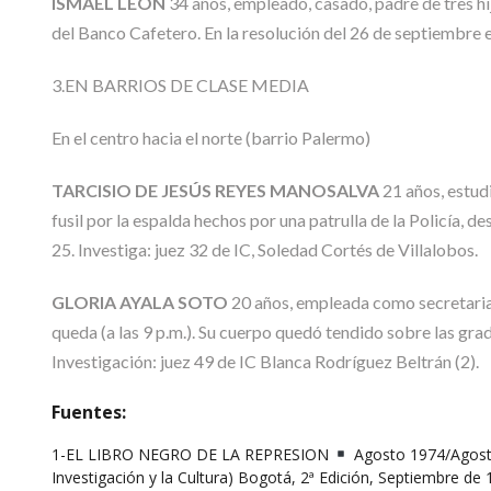
ISMAEL LEÓN
34 años, empleado, casado, padre de tres hijo
del Banco Cafetero. En la resolución del 26 de septiembre 
3.EN BARRIOS DE CLASE MEDIA
En el centro hacia el norte (barrio Palermo)
TARCISIO DE JESÚS REYES MANOSALVA
21 años, estud
fusil por la espalda hechos por una patrulla de la Policía, 
25. Investiga: juez 32 de IC, Soledad Cortés de Villalobos.
GLORIA AYALA SOTO
20 años, empleada como secretaria 
queda (a las 9 p.m.). Su cuerpo quedó tendido sobre las grad
Investigación: juez 49 de IC Blanca Rodríguez Beltrán (2).
Fuentes:
1-EL LIBRO NEGRO DE LA REPRESION
Agosto 1974/Agosto
Investigación y la Cultura) Bogotá, 2ª Edición, Septiembre de