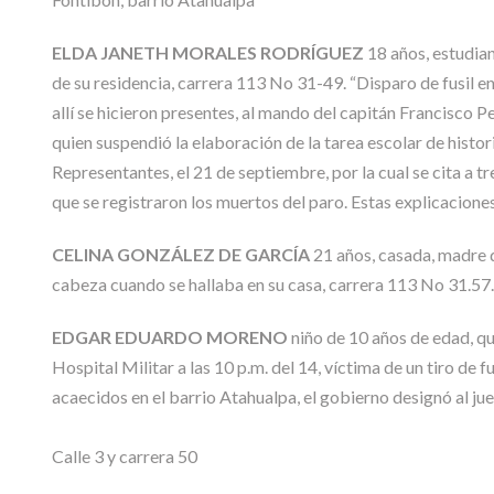
ELDA JANETH MORALES RODRÍGUEZ
18 años, estudian
de su residencia, carrera 113 No 31-49. “Disparo de fusil e
allí se hicieron presentes, al mando del capitán Francisco P
quien suspendió la elaboración de la tarea escolar de hist
Representantes, el 21 de septiembre, por la cual se cita a t
que se registraron los muertos del paro. Estas explicacion
CELINA GONZÁLEZ DE GARCÍA
21 años, casada, madre de
cabeza cuando se hallaba en su casa, carrera 113 No 31.57.
EDGAR EDUARDO MORENO
niño de 10 años de edad, qui
Hospital Militar a las 10 p.m. del 14, víctima de un tiro de f
acaecidos en el barrio Atahualpa, el gobierno designó al jue
Calle 3 y carrera 50