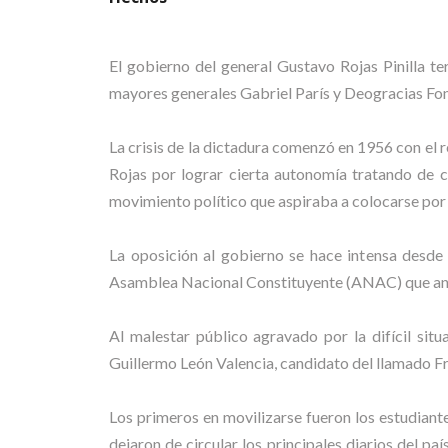
El gobierno del general Gustavo Rojas Pinilla t
mayores generales Gabriel París y Deogracias Fons
La crisis de la dictadura comenzó en 1956 con el r
Rojas por lograr cierta autonomía tratando de c
movimiento político que aspiraba a colocarse por 
La oposición al gobierno se hace intensa desde
Asamblea Nacional Constituyente (ANAC) que ante
Al malestar público agravado por la difícil sit
Guillermo León Valencia, candidato del llamado Fre
Los primeros en movilizarse fueron los estudiantes
dejaron de circular los principales diarios del p