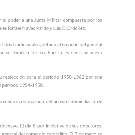
r el poder a una Junta Militar compuesta por los
ales Rafael Navas Pardo y Luis E. Ordóñez.
artidos tradicionales, debido al empeño del general
e se llamó la Tercera Fuerza, es decir, un nuevo
.
su reelección para el período 1958-1962 por una
el período 1954-1958.
crecentó con ocasión del arresto domiciliario de
e mayo. El día 5, por iniciativa de sus directores,
a general del comercio capitalino. El 7 de mayo se