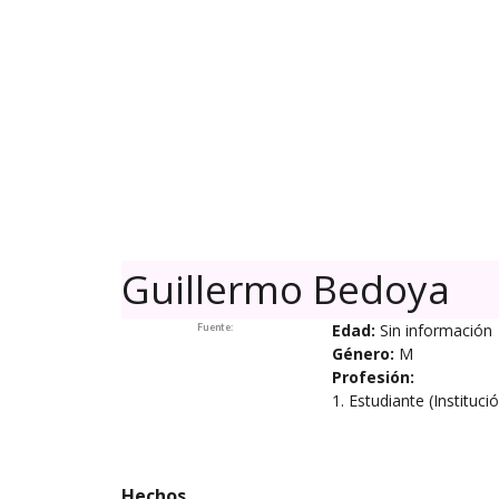
Skip
to
content
Guillermo Bedoya
Edad:
Sin información
Fuente:
Género:
M
Profesión:
1. Estudiante (Instituci
Hechos