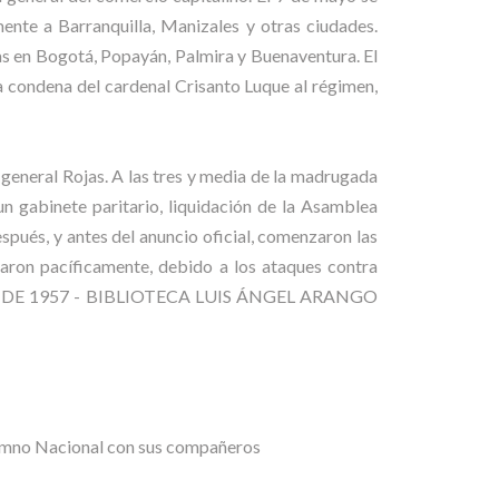
mente a Barranquilla, Manizales y otras ciudades.
as en Bogotá, Popayán, Palmira y Buenaventura. El
la condena del cardenal Crisanto Luque al régimen,
l general Rojas. A las tres y media de la madrugada
 un gabinete paritario, liquidación de la Asamblea
pués, y antes del anuncio oficial, comenzaron las
naron pacíficamente, debido a los ataques contra
MAYO DE 1957 - BIBLIOTECA LUIS ÁNGEL ARANGO
mno Nacional con sus compañeros