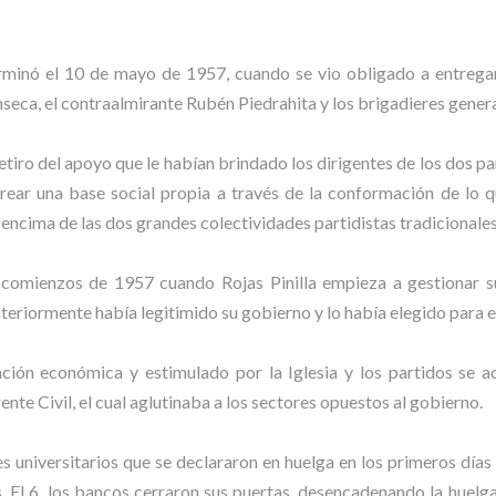
erminó el 10 de mayo de 1957, cuando se vio obligado a entrega
eca, el contraalmirante Rubén Piedrahita y los brigadieres gener
etiro del apoyo que le habían brindado los dirigentes de los dos p
rear una base social propia a través de la conformación de lo qu
encima de las dos grandes colectividades partidistas tradicionales
 comienzos de 1957 cuando Rojas Pinilla empieza a gestionar 
riormente había legitimido su gobierno y lo había elegido para 
uación económica y estimulado por la Iglesia y los partidos se a
nte Civil, el cual aglutinaba a los sectores opuestos al gobierno.
 universitarios que se declararon en huelga en los primeros días d
aís. El 6, los bancos cerraron sus puertas, desencadenando la huelg