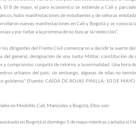
otá. El 8 de mayo, el paro económico se extiende a Cali y parcial
ancos, hubo manifestaciones de estudiantes y de señoras enlutad
esarrollaron nuevas manifestaciones en Cali y Bogotá y se conocía 
esias y por faltar a la promesa de no buscar la reelección”.
y los dirigentes del Frente Civil comenzaron a decidir la suerte de
a del general, designación de una Junta Militar, constitución de
s y compromiso conjunto de retorno a la normalidad. Una hora des
entros urbanos del país; sin embargo, algunas de ellas no termi
epuesto gobierno" (Fuente: CAÍDA DE ROJAS PINILLA: 10 DE 
iales en Medellín, Cali, Manizales y Bogotá. Ellos son:
sinado en Bogotá el domingo 5 de mayo mientras cantaba el Hi