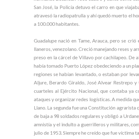
San José, la Policía detuvo el carro en que viaja
atravesó la radiopatrulla y ahí quedó muerto el h
a 100.000 habitantes.
Guadalupe nació en Tame, Arauca, pero se crió 
llaneros, venezolano. Creció manejando reses y ar
preso en la cárcel de Villavo por cachilapeo. De a
había tomado Puerto López obedeciendo a un plan de
regiones se habían levantado, o estaban por leva
Aljure, Berardo Giraldo, José Alvear Restrepo y 
cuarteles al Ejército Nacional, que contaba ya 
ataques y organizar redes logísticas. A medida qu
Llano. La segunda fue una Constitución agrarista 
de baja a 98 soldados regulares y obligó a Urdane
amnistía y el indulto a guerrilleros y militares,
julio de 1953. Siempre he creído que fue víctima