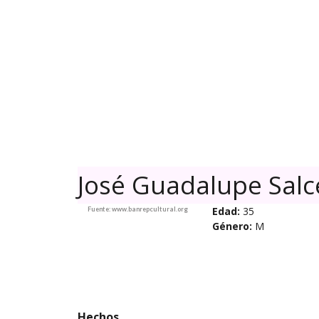
Skip
to
content
José Guadalupe Sal
Edad:
35
Fuente: www.banrepcultural.org
Género:
M
Hechos