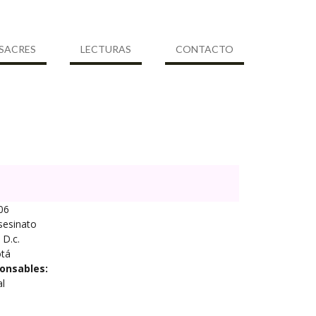
SACRES
LECTURAS
CONTACTO
06
sesinato
D.c.
tá
onsables:
al