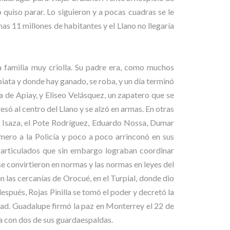
 quiso parar. Lo siguieron y a pocas cuadras se le
s 11 millones de habitantes y el Llano no llegaría
 familia muy criolla. Su padre era, como muchos
iata y donde hay ganado, se roba, y un día terminó
ea de Apiay, y Eliseo Velásquez, un zapatero que se
só al centro del Llano y se alzó en armas. En otras
co Isaza, el Pote Rodríguez, Eduardo Nossa, Dumar
imero a la Policía y poco a poco arrinconó en sus
esarticulados que sin embargo lograban coordinar
e convirtieron en normas y las normas en leyes del
 las cercanías de Orocué, en el Turpial, donde dio
spués, Rojas Pinilla se tomó el poder y decretó la
idad. Guadalupe firmó la paz en Monterrey el 22 de
a con dos de sus guardaespaldas.