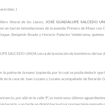
arecidas: )
llero liberal de los Llanos,
JOSÉ GUADALUPE SALCEDO U
an en un taxi en inmediaciones de la avenida Primero de Mayo con C
s Duque, Benjamín Boada y Horacio Palacios Valderrama, quien
ALUPE SALCEDO UNDA cerca de la estación de bomberos del sur de 
ro en la palma de la mano izquierda, por lo cual se podía deducir q
arde en la casa de Juan Lozano y Lozano acompañado de Berardo Gi
avicencio, por allá en la calle 9ª, se tomó unos últimos aguardien
hacerlo, y ya tarde se dirigió hacia el sur porque tenía pensado m