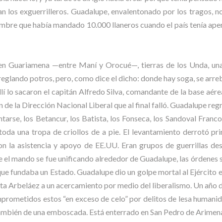
ban los exguerrilleros. Guadalupe, envalentonado por los tragos, no
ombre que había mandado 10.000 llaneros cuando el país tenía apena
en Guariamena —entre Maní y Orocué—, tierras de los Unda, una
reglando potros, pero, como dice el dicho: donde hay soga, se arreb
llí lo sacaron el capitán Alfredo Silva, comandante de la base aér
 la Dirección Nacional Liberal que al final falló. Guadalupe regre
ntarse, los Betancur, los Batista, los Fonseca, los Sandoval Fran
toda una tropa de criollos de a pie. El levantamiento derrotó pr
con la asistencia y apoyo de EE.UU. Eran grupos de guerrillas d
e el mando se fue unificando alrededor de Guadalupe, las órdenes s
que fundaba un Estado. Guadalupe dio un golpe mortal al Ejército en
ta Arbeláez a un acercamiento por medio del liberalismo. Un año de
 comprometidos estos “en exceso de celo” por delitos de lesa human
 también de una emboscada. Está enterrado en San Pedro de Arimen