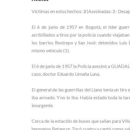
Víctimas en estos hechos:
2
(Asesinadas: 2- Desap
El 6 de junio de 1957 en Bogotá, el líder guerri
acribillados a tiros por la policía cuando viajab
los barrios Restrepo y San José: detenidos Lui
mismo vehículo (1).
El 6 de junio de 1957 la Policía asesinó a GUAD
caso, doctor Eduardo Umaña Luna.
El general de las guerrillas del Llano tenía un ti
iba armado. Y no lo iba. Había estado toda la t
insurgente.
Cerca de la estación de buses que salían para Vill
hermanos Betancur. Tocó cuatro y cantó como sabía 