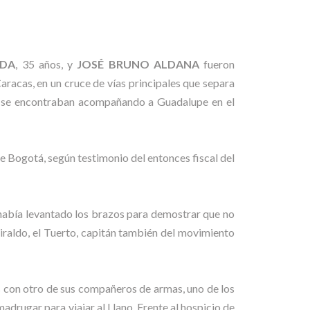
NDA
, 35 años, y
JOSÉ BRUNO ALDANA
fueron
aracas, en un cruce de vías principales que separa
es se encontraban acompañando a Guadalupe en el
Bogotá, según testimonio del entonces fiscal del
ue había levantado los brazos para demostrar que no
raldo, el Tuerto, capitán también del movimiento
tes con otro de sus compañeros de armas, uno de los
adrugar para viajar al Llano. Frente al hospicio de