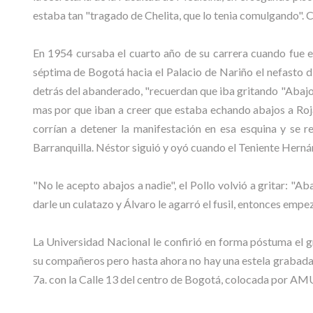
estaba tan "tragado de Chelita, que lo tenia comulgando". C
En 1954 cursaba el cuarto año de su carrera cuando fue e
séptima de Bogotá hacia el Palacio de Nariño el nefasto d
detrás del abanderado, "recuerdan que iba gritando "Abajo R
mas por que iban a creer que estaba echando abajos a Rojas
corrían a detener la manifestación en esa esquina y se r
Barranquilla. Néstor siguió y oyó cuando el Teniente Hernánd
"No le acepto abajos a nadie", el Pollo volvió a gritar: "Aba
darle un culatazo y Álvaro le agarró el fusil, entonces empe
La Universidad Nacional le confirió en forma póstuma el 
su compañeros pero hasta ahora no hay una estela grabada 
7a. con la Calle 13 del centro de Bogotá, colocada por AM