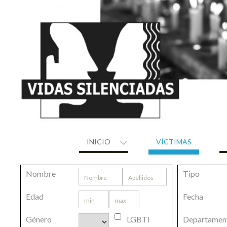
Skip
to
content
INICIO
VÍCTIMAS
Nombre
Tipo
Edad
Fecha
Género
LGBTI
Departamen