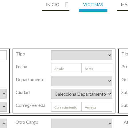
INICIO
VÍCTIMAS
MA
Tipo
Tip
Fecha
Pre
Departamento
Gr
Ciudad
Su
Correg/Vereda
Su
Otro Cargo
Af