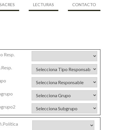
SACRES
LECTURAS
CONTACTO
o Resp.
.Resp.
upo
bgrupo
bgrupo2
i.Política