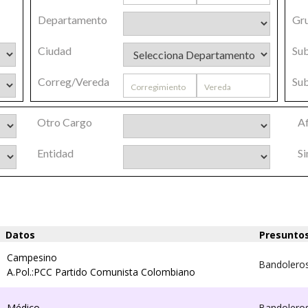
Departamento
Gr
Ciudad
Su
Correg/Vereda
Su
Otro Cargo
Af
Entidad
Si
Datos
Presunto
Campesino
Bandolero
A.Pol.:PCC Partido Comunista Colombiano
Médico
Bandolero