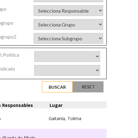
upo
bgrupo
bgrupo2
i.Política
ndicato
s Responsables
Lugar
s
Gaitanía, Tolima
s
(
Banda de Efraín