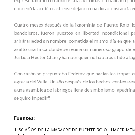
expresó también en auxilios a las víctimas. La bancada pa
condenó la acción castrense dejando una dura constancia en
Cuatro meses después de la ignominia de Puente Rojo, lo
bandoleros, fueron puestos en libertad incondicional 
arbitrariedad sin nombre, cometida el mismo día en que a
asaltó una finca donde se reunía un numeroso grupo de 
Justicia Héctor Charry Samper quien no había asistido al á
Con razón se preguntaba Fedetav, qué hacían las tropas en
agraria del Valle. Un año después de los hechos, centenares 
a una asamblea de labriegos llena de simbolismo: apadrinar
se quiso impedir''.
Fuentes:
1. 50 AÑOS DE LA MASACRE DE PUENTE ROJO - HACER M