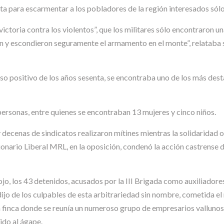
ta para escarmentar a los pobladores de la región interesados sólo
 victoria contra los violentos”, que los militares sólo encontraron 
on y escondieron seguramente el armamento en el monte”, relataba 
so positivo de los años sesenta, se encontraba uno de los más desta
 personas, entre quienes se encontraban 13 mujeres y cinco niños.
y decenas de sindicatos realizaron mítines mientras la solidaridad o
ario Liberal MRL, en la oposición, condenó la acción castrense d
o, los 43 detenidos, acusados por la III Brigada como auxiliadores
 dijo de los culpables de esta arbitrariedad sin nombre, cometida 
na finca donde se reunía un numeroso grupo de empresarios valluno
ido al ágape.