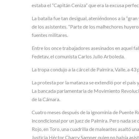
estaba el “Capitán Ceniza” que era la excusa perfec
La batalla fue tan desigual, ateniéndonos a la “gran
de los asistentes. “Parte de los malhechores huyer
fuentes militares.
Entre los once trabajadores asesinados en aquel fal
Fedetav, el comunista Carlos Julio Arboleda.
La tropa condujo a la cárcel de Palmira, Valle, a 43
La protesta por la matanza se extendió por el país 
La bancada parlamentaria de Movimiento Revolucion
de la Cámara.
Cuatro meses después de la ignominia de Puente Roj
incondicional por un juez de Palmira. Pero nada se
Rojo, en Toro, una cuadrilla de maleantes asaltó u
Justicia Héctor Charry Samper quien no había asist