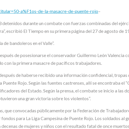
titular=50-a%F1os-de-la-masacre-de-puente-rojo
–
 detenidos durante un combate con fuerzas combinadas del ejército 
ra”, escribió El Tiempo en su primera página del 27 de agosto de 1
a de bandoleros en el Valle”.
s después de posesionarse el conservador Guillermo León Valencia c
o con la primera masacre de pacíficos trabajadores.
después de haberse recibido una información confidencial, tropas 
 Puente Rojo. Según las fuentes castrenses, allí se encontraba el 
ficadores del Estado. Según la prensa, el combate se inicio a las 
btuvieron una gran victoria sobre los violentos”.
as, que convocadas públicamente por la Federación de Trabajadores
 fondos para La Liga Campesina de Puente Rojo. Los soldados al gri
 decenas de mujeres y niños con el resultado fatal de once muertos 