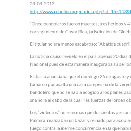
28-08-2012
http://www.rebelion.org/noticia.php?id=155143&
“Once bandoleros fueron muertos, tres heridos y 43
corregimiento de Costa Rica, jurisdicción de Gineb
El titular no era menos escabroso: “Abatida cuadrill
La noticia causó revuelo en el país, apenas 20 día
Nacional pues de esta manera inauguraba su period
El diario anunciaba que el domingo 26 de agosto y 
tomaron por asalto una casa campesina de la vereda
bandolero que no se había acogido a los planes paci
una hora al cabo de la cual “las fuerzas del orden o
Los ”violentos” no eran más que doscientas person
Palmira, realizaban un bazar y reinado para acopiar
fuego contra la inerme concurrencia en la que había