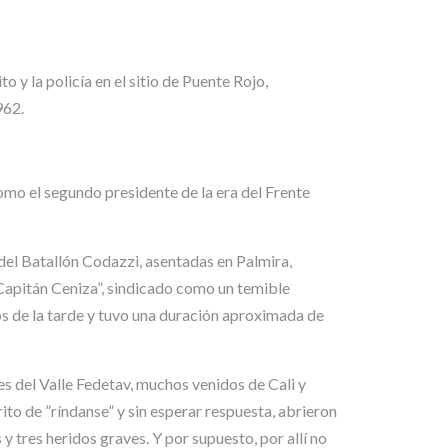
y la policía en el sitio de Puente Rojo,
962.
omo el segundo presidente de la era del Frente
del Batallón Codazzi, asentadas en Palmira,
“Capitán Ceniza”, sindicado como un temible
dos de la tarde y tuvo una duración aproximada de
 del Valle Fedetav, muchos venidos de Cali y
to de ”ríndanse” y sin esperar respuesta, abrieron
y tres heridos graves. Y por supuesto, por allí no