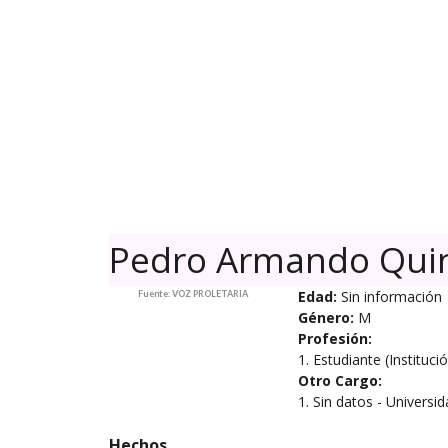
Skip
to
content
Pedro Armando Quin
Edad:
Sin información
Fuente: VOZ PROLETARIA
Género:
M
Profesión:
1. Estudiante (Instituc
Otro Cargo:
1. Sin datos - Univers
Hechos