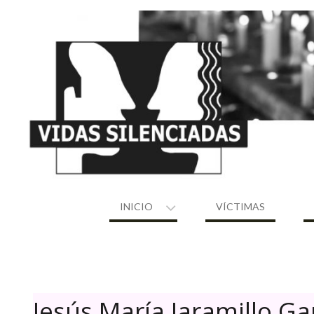
Skip
to
content
INICIO
VÍCTIMAS
Jesús María Jaramillo Ga