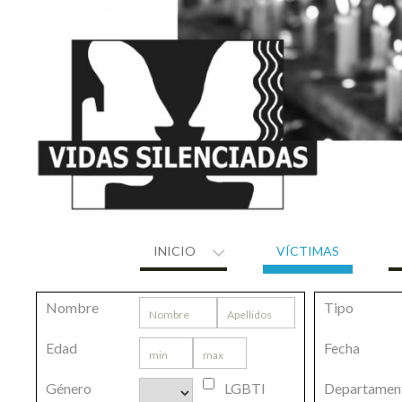
Skip
to
content
INICIO
VÍCTIMAS
Nombre
Tipo
Edad
Fecha
Género
LGBTI
Departamen