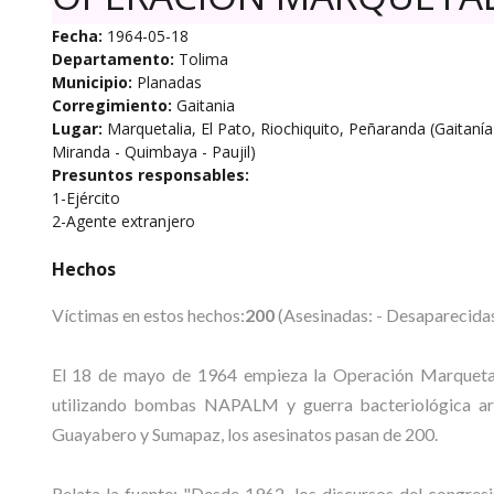
Fecha:
1964-05-18
Departamento:
Tolima
Municipio:
Planadas
Corregimiento:
Gaitania
Lugar:
Marquetalia, El Pato, Riochiquito, Peñaranda (Gaitanía
Miranda - Quimbaya - Paujil)
Presuntos responsables:
1-Ejército
2-Agente extranjero
Hechos
Víctimas en estos hechos:
200
(Asesinadas: - Desaparecidas
El 18 de mayo de 1964 empieza la Operación Marquetali
utilizando bombas NAPALM y guerra bacteriológica arre
Guayabero y Sumapaz, los asesinatos pasan de 200.
Relata la fuente: "Desde 1962, los discursos del congre