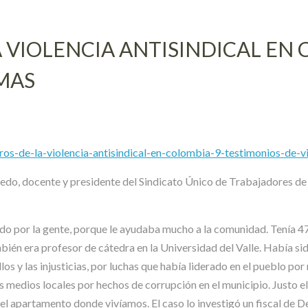
 VIOLENCIA ANTISINDICAL EN 
MAS
stros-de-la-violencia-antisindical-en-colombia-9-testimonios-de
do, docente y presidente del Sindicato Único de Trabajadores de l
do por la gente, porque le ayudaba mucho a la comunidad. Tenía 47
ién era profesor de cátedra en la Universidad del Valle. Había sid
os y las injusticias, por luchas que había liderado en el pueblo por
os medios locales por hechos de corrupción en el municipio. Justo el
a del apartamento donde vivíamos. El caso lo investigó un fiscal d