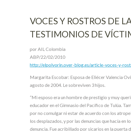
VOCES Y ROSTROS DE LA
TESTIMONIOS DE VÍCTI
por AIL Colombia
ABP/22/02/2010
http://elpolvorin.over-blog.es/article-voces-y-ro
Margarita Escobar: Esposa de Eliécer Valencia Ovie
agosto de 2004. Le sobreviven 3 hijos.
“Mi esposo era un hombre de prestigio y muy queri
educador en el Gimnasio del Pacífico de Tulúa. Tamb
por no comulgar ni estar de acuerdo con los atropell
los desplazados, y por las denuncias que hacía en l
denuncia. Fue acribillado por sicarios en la puert