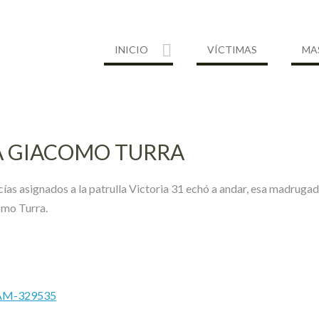
INICIO
VÍCTIMAS
MA
 A GIACOMO TURRA
icías asignados a la patrulla Victoria 31 echó a andar, esa madrug
como Turra.
MAM-329535