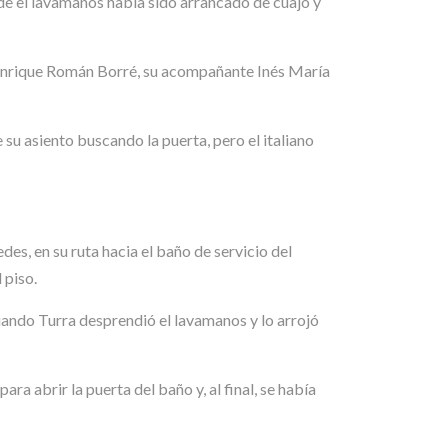
de el lavamanos había sido arrancado de cuajo y
 Enrique Román Borré, su acompañante Inés María
 su asiento buscando la puerta, pero el italiano
es, en su ruta hacia el baño de servicio del
 piso.
uando Turra desprendió el lavamanos y lo arrojó
ra abrir la puerta del baño y, al final, se había