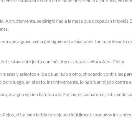
o en el restaurante como en el baño de servicio al público, en don
lio. Abruptamente, se dirigió hacia la mesa que ocupaban Nicolás
ante.
a era que alguien venía persiguiendo a Giacomo Turra, se levantó de
 del restaurante junto con Inés Agressot y la señora Alba Ching.
esas y asientos e iba de un lado a otro, chocando contra las pared
 pero luego, en el acto, instintivamente, lo había arrojado contra el
orque algún vecino llamara a la Policía, escucharon el estruendo c
ejos, el italiano había forcejeado inútilmente por unos instantes pa