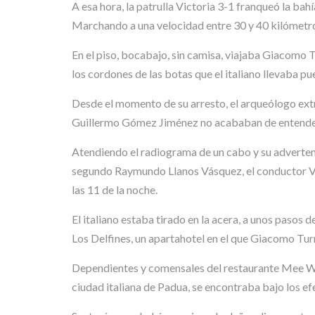
A esa hora, la patrulla Victoria 3-1 franqueó la ba
Marchando a una velocidad entre 30 y 40 kilómetro
En el piso, bocabajo, sin camisa, viajaba Giacomo Tu
los cordones de las botas que el italiano llevaba pu
Desde el momento de su arresto, el arqueólogo extr
Guillermo Gómez Jiménez no acababan de entender. 
Atendiendo el radiograma de un cabo y su advertenc
segundo Raymundo Llanos Vásquez, el conductor V
las 11 de la noche.
El italiano estaba tirado en la acera, a unos pasos
Los Delfines, un apartahotel en el que Giacomo Tur
Dependientes y comensales del restaurante Mee Wah 
ciudad italiana de Padua, se encontraba bajo los e