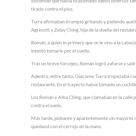
Sostenían que había ocasionado daños diversos tant
tirado contra el piso.
Turra afirmaban irrumpió gritando y pidiendo auxi
Agresott y Zulay Ching, hija de la dueña del restaur
Román, a quien lo primero que se le vino a la cabez
intentó tomarle por el cuello.
Tras un breve forcejeo, Román logró zafarse y salir
Adentro, entre tanto, Giacomo Turra tropezaba con m
restaurante. En el trayecto había tomado un cuchillo
Los Román y Alba Ching, que clamaban en la calle p
contra el suelo.
Más tarde, jadeante y aparentemente sin mayores refl
quedaod con el cerrojo en la mano.