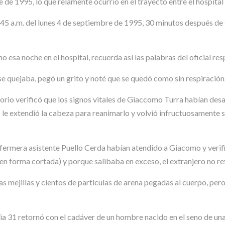
 de 1995, lo que relamente ocurrió en el trayecto entre el hospital 
45 a.m. del lunes 4 de septiembre de 1995, 30 minutos después de s
esa noche en el hospital, recuerda así las palabras del oficial resp
e quejaba, pegó un grito y noté que se quedó como sin respiració
sorio verificó que los signos vitales de Giaccomo Turra habían desa
a; le extendió la cabeza para reanimarlo y volvió infructuosamente 
fermera asistente Puello Cerda habían atendido a Giacomo y verifi
en forma cortada) y porque salibaba en exceso, el extranjero no re
s mejillas y cientos de particulas de arena pegadas al cuerpo, pero
a 31 retornó con el cadáver de un hombre nacido en el seno de una 