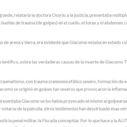
nde, relataría la doctora Osorio a la justicia, presentaba múltiple
huellas de trauma (de golpes) en el cuello, el torax y el abdomen, 
eno de arena y tierra, era evidente que Giacomo estaba en estado c
 científico, sobre las verdaderas causas de la muerte de Giacomo Tu
litraumatismo, con trauma craneoencefálico severo, formación de 
Giacomo se originó en golpes tan severos que provocaron la inflama
 presentaba Giacomo se los había provocado el mismo al golpearse 
 votarse de la patrulla, otros testimonios han desvirtuado esas ver
 justicia penal militar, la Fiscalía conceptúa: Por lo que hace a 