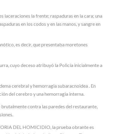
s laceraciones la frente; raspaduras en la cara; una
raspaduras en los codos y en las manos, y sangre en
ianótico, es decir, que presentaba moretones
rra, cuyo deceso atribuyó la Policía inicialmente a
edema cerebral y hemorragia subaracnoidea . En
ción del cerebro y una hemorragia interna.
brutalmente contra las paredes del restaurante,
siones.
la AUTORIA DEL HOMICIDIO, la prueba obrante es