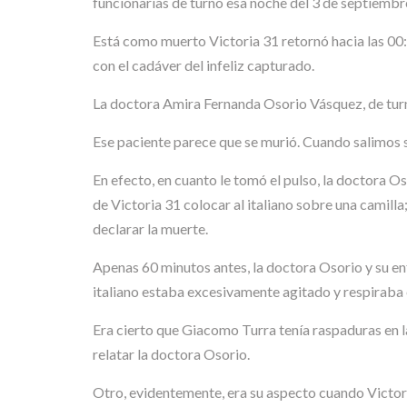
funcionarias de turno esa noche del 3 de septiembre
Está como muerto Victoria 31 retornó hacia las 00:
con el cadáver del infeliz capturado.
La doctora Amira Fernanda Osorio Vásquez, de turno 
Ese paciente parece que se murió. Cuando salimos s
En efecto, en cuanto le tomó el pulso, la doctora O
de Victoria 31 colocar al italiano sobre una camill
declarar la muerte.
Apenas 60 minutos antes, la doctora Osorio y su en
italiano estaba excesivamente agitado y respiraba 
Era cierto que Giacomo Turra tenía raspaduras en la
relatar la doctora Osorio.
Otro, evidentemente, era su aspecto cuando Victori