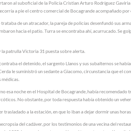
taron al suboficial de la Policía Cristian Arturo Rodríguez Gaviri
recorría a pie el centro comercial de Bocagrande acompañado por
 se trataba de un atracador, la pareja de policías desenfundó sus ar
mbaron hacia el patio. Turra se encontraba ahí, acurrucado. Se gol
 la patrulla Victoria 31 puesta sobre alerta.
contraba el detenido, el sargento Llanos y sus subalternos se habí
erda le suministró un sedante a Giacomo, circunstancia que el com
s médicas.
rno esa noche en el Hospital de Bocagrande, había recomendado tr
rcóticos. No obstante, por toda respuesta había obtenido un vehe
 trasladado a la estación, en que lo iban a dejar dormir unas horas 
a necropsia del cadáver, por los testimonios de una vecina del resta