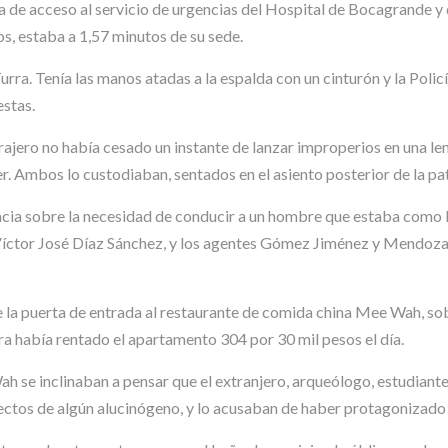
hía de acceso al servicio de urgencias del Hospital de Bocagrande y
s, estaba a 1,57 minutos de su sede.
rra. Tenía las manos atadas a la espalda con un cinturón y la Polic
estas.
ajero no había cesado un instante de lanzar improperios en una le
Ambos lo custodiaban, sentados en el asiento posterior de la pat
ia sobre la necesidad de conducir a un hombre que estaba como lo
íctor José Díaz Sánchez, y los agentes Gómez Jiménez y Mendoza
 de la puerta de entrada al restaurante de comida china Mee Wah, s
ra había rentado el apartamento 304 por 30 mil pesos el día.
se inclinaban a pensar que el extranjero, arqueólogo, estudiante d
fectos de algún alucinógeno, y lo acusaban de haber protagonizad