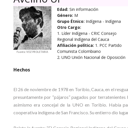
Edad:
Sin información
Género:
M
Grupo Étnico:
Indígena
- Indígena
Otro Cargo:
1. Líder Indígena - CRIC Consejo
Regional Indígena del Cauca
Afiliación política:
1. PCC Partido
Comunista Colombiano
Fuente: VOZ PROLETARIA
2. UNO Unión Nacional de Oposición
Hechos
El 26 de noviembre de 1978 en Toribio, Cauca, en el resgua
presuntamente por “pájaros” pagados por terratenientes l
asimismo era concejal de la UNO en Toribio. Había par
cooperativa indígena de San Francisco. Su entierro dio luga
Relata la fuente: “El Consejo Regional Indígena del Cauca