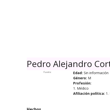
Skip
to
content
Pedro Alejandro Cor
Edad:
Sin información
Fuente:
Género:
M
Profesión:
1. Médico
Afiliación política:
1.
Hechos