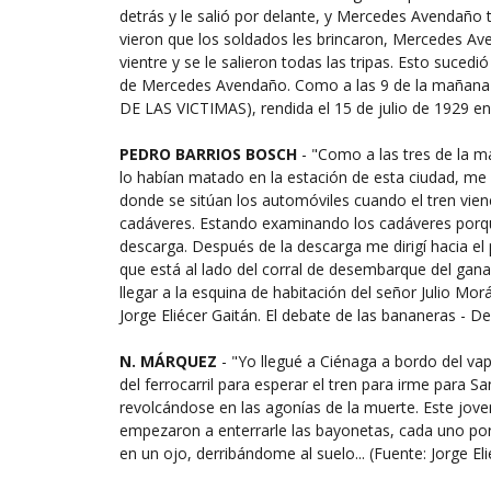
detrás y le salió por delante, y Mercedes Avendaño ta
vieron que los soldados les brincaron, Mercedes Ave
vientre y se le salieron todas las tripas. Esto suced
de Mercedes Avendaño. Como a las 9 de la mañana ll
DE LAS VICTIMAS), rendida el 15 de julio de 1929 en
PEDRO BARRIOS BOSCH
- "Como a las tres de la m
lo habían matado en la estación de esta ciudad, me d
donde se sitúan los automóviles cuando el tren vie
cadáveres. Estando examinando los cadáveres porqu
descarga. Después de la descarga me dirigí hacia el p
que está al lado del corral de desembarque del ganad
llegar a la esquina de habitación del señor Julio Morá
Jorge Eliécer Gaitán. El debate de las bananeras - De
N. MÁRQUEZ
- "Yo llegué a Ciénaga a bordo del vap
del ferrocarril para esperar el tren para irme para 
revolcándose en las agonías de la muerte. Este jov
empezaron a enterrarle las bayonetas, cada uno por
en un ojo, derribándome al suelo... (Fuente: Jorge El