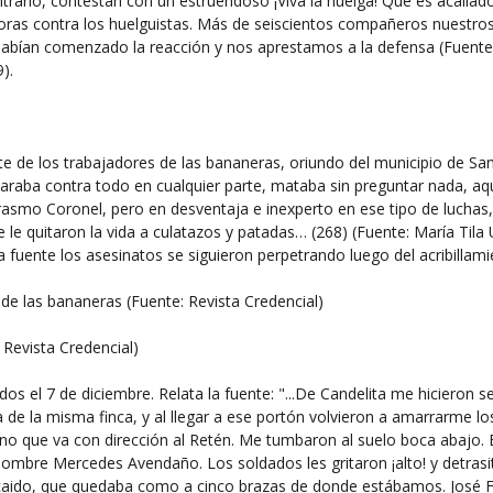
ontrario, contestan con un estruendoso ¡Viva la huelga! Que es acalla
doras contra los huelguistas. Más de seiscientos compañeros nuestro
bían comenzado la reacción y nos aprestamos a la defensa (Fuente:
).
gente de los trabajadores de las bananeras, oriundo del municipio de S
sparaba contra todo en cualquier parte, mataba sin preguntar nada, aq
asmo Coronel, pero en desventaja e inexperto en ese tipo de luchas
 le quitaron la vida a culatazos y patadas… (268) (Fuente: María Tila
 fuente los asesinatos se siguieron perpetrando luego del acribillami
 de las bananeras (Fuente: Revista Credencial)
 Revista Credencial)
os el 7 de diciembre. Relata la fuente: "...De Candelita me hicieron 
a de la misma finca, y al llegar a ese portón volvieron a amarrarme 
ino que va con dirección al Retén. Me tumbaron al suelo boca abajo.
mbre Mercedes Avendaño. Los soldados les gritaron ¡alto! y detrasit
n caido, que quedaba como a cinco brazas de donde estábamos. José Fo