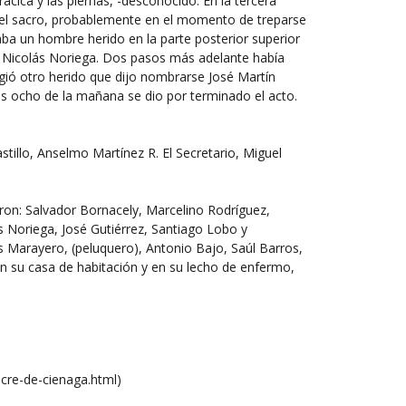
ica y las piernas, -desconocido. En la tercera
 del sacro, probablemente en el momento de treparse
ba un hombre herido en la parte posterior superior
rse Nicolás Noriega. Dos pasos más adelante había
gió otro herido que dijo nombrarse José Martín
las ocho de la mañana se dio por terminado el acto.
Castillo, Anselmo Martínez R. El Secretario, Miguel
on: Salvador Bornacely, Marcelino Rodríguez,
 Noriega, José Gutiérrez, Santiago Lobo y
s Marayero, (peluquero), Antonio Bajo, Saúl Barros,
 su casa de habitación y en su lecho de enfermo,
re-de-cienaga.html)