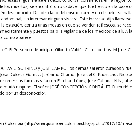
estaba igualmente en decúbito dorsal con heridas en la región torác
e de los muertos, se encontró otro cadáver que fue herido en la base
n desconocido. Del otro lado del mismo carro y en el suelo, se halla
ed abdominal, sin interesar ninguna víscera. Este individuo dijo llama
 la estación, contra unas mesas en que se venden refrescos, se reco
nmediatamente y puestos bajo la vigilancia de los médicos de allí. A 
rma como aparece.
inero C. El Personero Municipal, Gilberto Valdés C. Los peritos: M.J. del 
a, OCTAVIO SOBRINO y JOSÉ CAMPO; los demás salieron curados y fuer
 José Dolores Gómez, Jerónimo Churrio, José del C. Pachecho, Nicolás
or tener sus familias y fueron Esteban López, José Cabana, N.N., alia
s no murió ninguno. El señor JOSÉ CONCEPCIÓN GONZÁLEZ D. murió en
ado por un desconocido”.
Colombia (http://anarquismoencolombia.blogspot.it/2012/10/masac