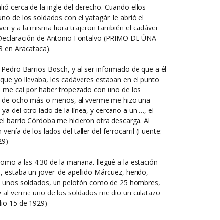
lió cerca de la ingle del derecho. Cuando ellos
no de los soldados con el yatagán le abrió el
adáver y a la misma hora trajeron también el cadáver
s, Declaración de Antonio Fontalvo (PRIMO DE ÚNA
8 en Aracataca).
Pedro Barrios Bosch, y al ser informado de que a él
 que yo llevaba, los cadáveres estaban en el punto
a me cai por haber tropezado con uno de los
s, de ocho más o menos, al vverme me hizo una
ya del otro lado de la línea, y cercano a un …, el
el barrio Córdoba me hicieron otra descarga. Al
enía de los lados del taller del ferrocarril (Fuente:
29)
omo a las 4:30 de la mañana, llegué a la estación
o, estaba un joven de apellido Márquez, herido,
ron unos soldados, un pelotón como de 25 hombres,
y al verme uno de los soldados me dio un culatazo
ulio 15 de 1929)