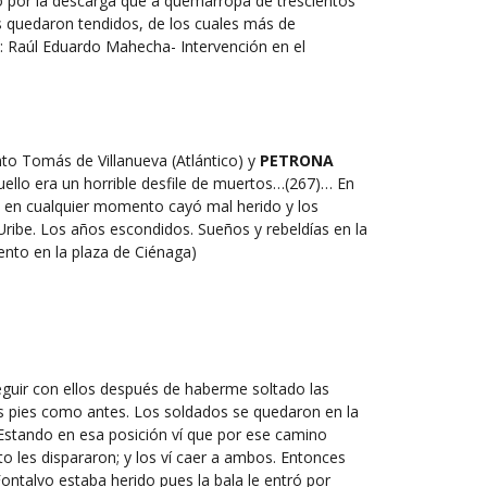
do por la descarga que a quemarropa de trescientos
s quedaron tendidos, de los cuales más de
 Raúl Eduardo Mahecha- Intervención en el
anto Tomás de Villanueva (Atlántico) y
PETRONA
uello era un horrible desfile de muertos…(267)… En
, en cualquier momento cayó mal herido y los
 Uribe. Los años escondidos. Sueños y rebeldías en la
ento en la plaza de Ciénaga)
seguir con ellos después de haberme soltado las
los pies como antes. Los soldados se quedaron en la
 Estando en esa posición ví que por ese camino
o les dispararon; y los ví caer a ambos. Entonces
ntalvo estaba herido pues la bala le entró por