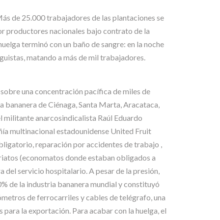
ás de 25.000 trabajadores de las plantaciones se
r productores nacionales bajo contrato de la
 huelga terminó con un baño de sangre: en la noche
lguistas, matando a más de mil trabajadores.
sobre una concentración pacífica de miles de
na bananera de Ciénaga, Santa Marta, Aracataca,
l militante anarcosindicalista Raúl Eduardo
ía multinacional estadounidense United Fruit
igatorio, reparación por accidentes de trabajo ,
sariatos (economatos donde estaban obligados a
 del servicio hospitalario. A pesar de la presión,
0% de la industria bananera mundial y constituyó
ómetros de ferrocarriles y cables de telégrafo, una
para la exportación. Para acabar con la huelga, el