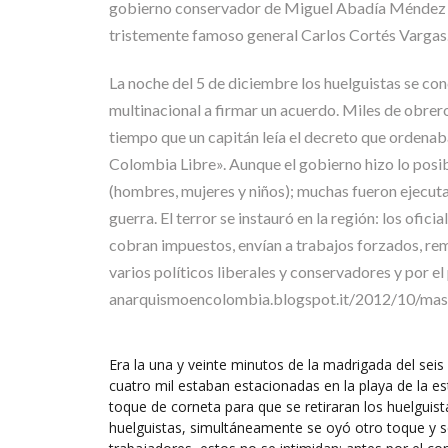
gobierno conservador de Miguel Abadía Méndez orden
tristemente famoso general Carlos Cortés Vargas
La noche del 5 de diciembre los huelguistas se con
multinacional a firmar un acuerdo. Miles de obrero
tiempo que un capitán leía el decreto que ordenab
Colombia Libre». Aunque el gobierno hizo lo posib
(hombres, mujeres y niños); muchas fueron ejecuta
guerra. El terror se instauró en la región: los ofic
cobran impuestos, envían a trabajos forzados, rem
varios políticos liberales y conservadores y p
anarquismoencolombia.blogspot.it/2012/10/mas
Era la una y veinte minutos de la madrigada del sei
cuatro mil estaban estacionadas en la playa de la esta
toque de corneta para que se retiraran los huelguis
huelguistas, simultáneamente se oyó otro toque y se