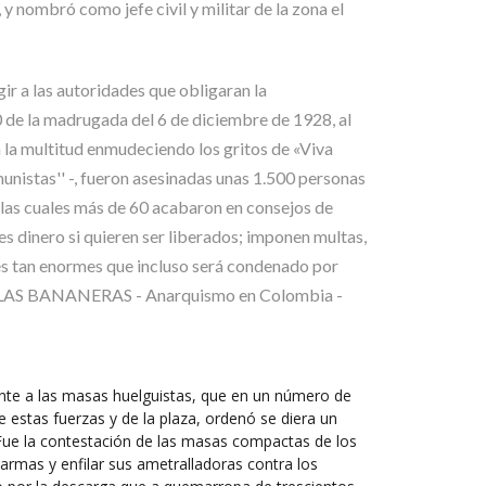
 nombró como jefe civil y militar de la zona el
ir a las autoridades que obligaran la
30 de la madrugada del 6 de diciembre de 1928, al
a la multitud enmudeciendo los gritos de «Viva
nistas'' -, fueron asesinadas unas 1.500 personas
 las cuales más de 60 acabaron en consejos de
oles dinero si quieren ser liberados; imponen multas,
nes tan enormes que incluso será condenado por
 DE LAS BANANERAS - Anarquismo en Colombia -
rente a las masas huelguistas, que en un número de
de estas fuerzas y de la plaza, ordenó se diera un
! Fue la contestación de las masas compactas de los
armas y enfilar sus ametralladoras contra los