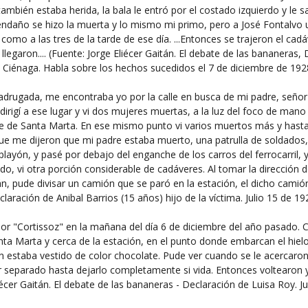
mbién estaba herida, la bala le entró por el costado izquierdo y le sa
ndaño se hizo la muerta y lo mismo mi primo, pero a José Fontalvo u
ió como a las tres de la tarde de ese día. ...Entonces se trajeron el c
egaron.... (Fuente: Jorge Eliécer Gaitán. El debate de las bananera
 Ciénaga. Habla sobre los hechos sucedidos el 7 de diciembre de 192
adrugada, me encontraba yo por la calle en busca de mi padre, señor 
irigí a ese lugar y vi dos mujeres muertas, a la luz del foco de mano
ne de Santa Marta. En ese mismo punto vi varios muertos más y hast
e me dijeron que mi padre estaba muerto, una patrulla de soldado
layón, y pasé por debajo del enganche de los carros del ferrocarril, y 
o, vi otra porción considerable de cadáveres. Al tomar la dirección d
n, pude divisar un camión que se paró en la estación, el dicho camión v
claración de Anibal Barrios (15 años) hijo de la víctima. Julio 15 de 19
or "Cortissoz" en la mañana del día 6 de diciembre del año pasado. C
Santa Marta y cerca de la estación, en el punto donde embarcan el hiel
en estaba vestido de color chocolate. Pude ver cuando se le acerca
 separado hasta dejarlo completamente si vida. Entonces voltearon 
iécer Gaitán. El debate de las bananeras - Declaración de Luisa Roy. J