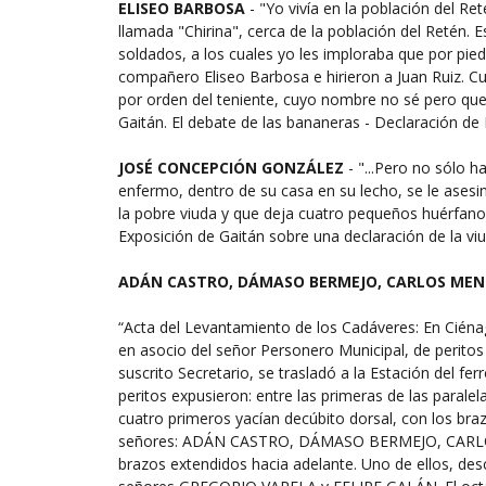
ELISEO BARBOSA
- "Yo vivía en la población del Re
llamada "Chirina", cerca de la población del Retén. 
soldados, a los cuales yo les imploraba que por pi
compañero Eliseo Barbosa e hirieron a Juan Ruiz. C
por orden del teniente, cuyo nombre no sé pero que
Gaitán. El debate de las bananeras - Declaración de 
JOSÉ CONCEPCIÓN GONZÁLEZ
- "...Pero no sólo 
enfermo, dentro de su casa en su lecho, se le asesin
la pobre viuda y que deja cuatro pequeños huérfanos.
Exposición de Gaitán sobre una declaración de la vi
ADÁN CASTRO, DÁMASO BERMEJO, CARLOS MENDO
“Acta del Levantamiento de los Cadáveres: En Ciénaga,
en asocio del señor Personero Municipal, de peritos
suscrito Secretario, se trasladó a la Estación del f
peritos expusieron: entre las primeras de las paral
cuatro primeros yacían decúbito dorsal, con los bra
señores: ADÁN CASTRO, DÁMASO BERMEJO, CARLOS 
brazos extendidos hacia adelante. Uno de ellos, desc