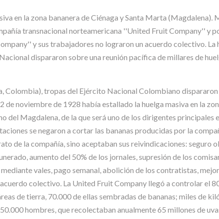
siva en la zona bananera de Ciénaga y Santa Marta (Magdalena). M
mpañía transnacional norteamericana ''United Fruit Company'' y po
 Company'' y sus trabajadores no lograron un acuerdo colectivo. La
 Nacional dispararon sobre una reunión pacífica de millares de hue
, Colombia), tropas del Ejército Nacional Colombiano dispararon 
12 de noviembre de 1928 había estallado la huelga masiva en la zo
 del Magdalena, de la que será uno de los dirigentes principales e
aciones se negaron a cortar las bananas producidas por la compañ
o de la compañía, sino aceptaban sus reivindicaciones: seguro obl
unerado, aumento del 50% de los jornales, supresión de los comi
mediante vales, pago semanal, abolición de los contratistas, mejora
n acuerdo colectivo. La United Fruit Company llegó a controlar el 8
reas de tierra, 70.000 de ellas sembradas de bananas; miles de kil
 150.000 hombres, que recolectaban anualmente 65 millones de uvas 