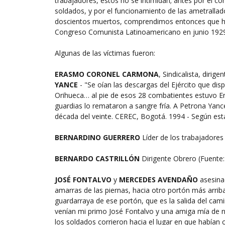
trabajadores, estos no se intimidan; antes por el c
soldados, y por el funcionamiento de las ametralla
doscientos muertos, comprendimos entonces que ha
Congreso Comunista Latinoamericano en junio 1929
Algunas de las víctimas fueron:
ERASMO CORONEL CARMONA
, Sindicalista, diri
YANCE
- "Se oían las descargas del Ejército que di
Orihueca… al pie de esos 28 combatientes estuvo Er
guardias lo remataron a sangre fría. A Petrona Yance
década del veinte. CEREC, Bogotá. 1994 - Según esta
BERNARDINO GUERRERO
Líder de los trabajadores
BERNARDO CASTRILLÓN
Dirigente Obrero (Fuente:
JOSÉ FONTALVO
y
MERCEDES AVENDAÑO
asesinad
amarras de las piernas, hacia otro portón más arrib
guardarraya de ese portón, que es la salida del cam
venían mi primo José Fontalvo y una amiga mía de no
los soldados corrieron hacia el lugar en que había