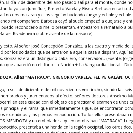
tén. El día 7 de diciembre del año pasado salí para el monte, donde n
Estando yo con Juan Ruiz, Prefecto Varela y Eliseo Barbosa en actitud
edad no nos mataran y ellos seguían haciendo fuego y échale y échale
uando mi compañero Barbosa cayó al suelo empezó a quejarse y enton
 puedo reconocerlo si me lo presentan, empezaron a rematarlo a punt
Rafael Rivadeneira (sobreviviente de la masacre)
hay esto. Al señor José Concepción González, a las cuatro y media de
ó por los soldados que se entraron a aquella casa a disparar. Aquí e
 González era un distinguido caballero, conservador... (Fuente: Jorge 
uda que apareció en el diario La Nación + La Vanguardia Liberal - Dic
ZA, Alias “MATRACA”, GREGORIO VARELA, FELIPE GALÁN, OC
 a seis de diciembre de mil novecientos veintiocho, siendo las seis de
 nombrados y juramentados al efecto, señores doctores Anselmo Martí
errocarril en esta ciudad con el objeto de practicar el examen de uno
elas principal y el ramal que inmediatamente sigue, se encontraron o
zos extendidos y las piernas en abducción. Todos ellos presentaban m
MENDOZA y un embolador a quien nombraban “MATRACA”. Luego se
onocido, presentaba una herida en la región occipital, los otros dos, 