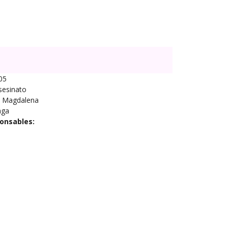
05
sesinato
Magdalena
aga
onsables: