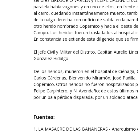
señores GREGORIO VARELA y FELIPE GALÁN. El octavo 
paralela había vagones y en uno de ellos, en frent
al carro, quedando instantáneamente muerto, tambié
de la nalga derecha con orificio de salida en la par
otro herido nombrado Copérnico y hacia el oeste de
Campo. Los heridos fueron trasladados al hospital i
En constancia se extiende esta diligencia que se fi
El Jefe Civil y Militar del Distrito, Capitán Aurelio L
González Hidalgo
De los heridos, murieron en el hospital de Ciénag
Carlos Cárdenas, Bienvenido Miramón, José Padilla,
Copérnico. Otros heridos no fueron hospitalizados p
Felipe Carpintero, y N. Avendaño; de estos último
por un bala pérdida disparada, por un soldado atac
Fuentes:
1. LA MASACRE DE LAS BANANERAS - Anarquismo en 