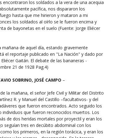
os encontraron los soldados a la vera de una acequia
 absolutamente pacífica, nos dispararon los
 fuego hasta que me hirieron y mataron a mi
ces los soldados al oírlo se le fueron encima y
a de bayonetas en el suelo (Fuente: Jorge Eliécer
 la mañana de aquel día, estando gravemente
stá el reportaje publicado en "La Nación" y dado por
Eliécer Gaitán. El debate de las bananeras -
iembre 21 de 1928 Pag.4)
TAVIO SOBRINO, JOSÉ CAMPO
–
 la mañana, el señor Jefe Civil y Militar del Distrito
nez R. y Manuel del Castillo –facultativos- y del
s cadáveres que fueron encontrados. Acto seguido los
cho individuos que fueron reconocidos muertos. Los
ás de dos heridas mortales por proyectil y eran los
guían tres en decúbito abdominal con los
como los primeros, en la región torácica, y eran los