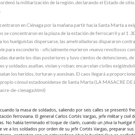
ó la militarización de la región, declarando el Estado de sitio, y
.
centraron en Ciénaga por la mañana partir hacia Santa Marta a exig
s se concentraron en la plaza de la estación de ferrocarril y al 1 .
a los huelguistas dispersarse, las ametralladoras dispararon contr
le para esconderlo - oficialmente murieron «nuevo revoltosos comu
das durante los días posteriores y tuvo cientos de detenciones, de
iales y soldados asaltan, violan y roban; encarcelan civiles exigiénd
atan los heridos, torturan y asesinan. El caos llegará a proporcio
or el propio cónsul estadounidense de Santa Marta (LA MASACRE
acre-de-cienaga.html)
s cuando la masa de soldados, saliendo por seis calles se presentó f
ción ferroviaria. El general Carlos Cortés Vargas, jefe militar y civil 
tas. No había terminado el toque de clarín, cuando un ¡Viva la huelga
 ve a los soldados por orden de su jefe Cortés Vargas, preparar sus 