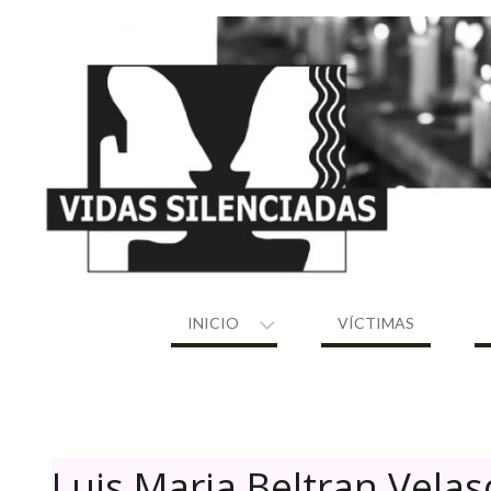
Skip
to
content
INICIO
VÍCTIMAS
Luis Maria Beltran Vela