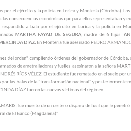
por el ejército y la policía en Lorica y Montería (Córdoba). Los
a las consecuencias económicas que para ellos representaban y exigí
e respondido a bala por el ejército en Lorica y la policía en M
esinados
MARTHA FAYAD DE SEGURA
, madre de 6 hijos,
AN
MERCINDA DÍAZ
. En Montería fue asesinado PEDRO ARMA
dianes del orden", cumpliendo órdenes del gobernador de Córdoba,
ar, armados de ametralladoras y fusiles, asesinaron a la señora 
, ANDRÉS RÍOS VÉLEZ. El estudiante fue rematado en el suelo por un 
dos por las balas de la "transformación nacional" y posteriormen
 DÍAZ fueron las nuevas víctimas del régimen.
fue muerto de un certero disparo de fusil que le penetró por 
ural de El Banco (Magdalena)"