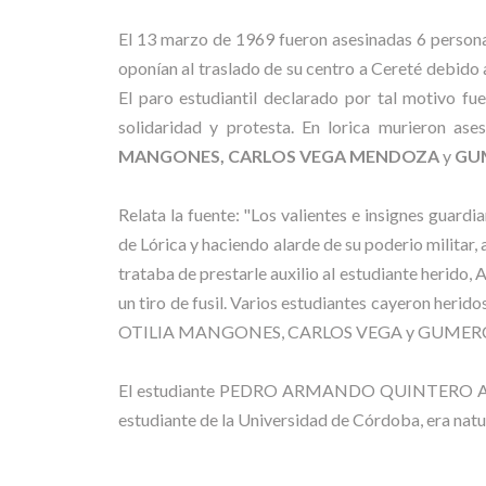
El 13 marzo de 1969 fueron asesinadas 6 personas 
oponían al traslado de su centro a Cereté debido 
El paro estudiantil declarado por tal motivo fu
solidaridad y protesta. En lorica murieron as
MANGONES, CARLOS VEGA MENDOZA
y
GU
Relata la fuente: "Los valientes e insignes guar
de Lórica y haciendo alarde de su poderio milit
trataba de prestarle auxilio al estudiante herido
un tiro de fusil. Varios estudiantes cayeron heri
OTILIA MANGONES, CARLOS VEGA y GUMERCINDA
El estudiante PEDRO ARMANDO QUINTERO AMARIS, 
estudiante de la Universidad de Córdoba, era nat