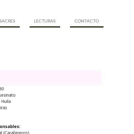
SACRES
LECTURAS
CONTACTO
30
sesinato
Huila
iras
onsables:
al (Carabineros)