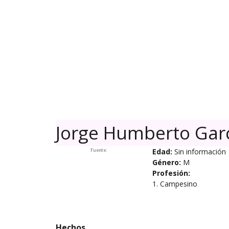
Skip
to
content
Jorge Humberto Garc
Edad:
Sin información
Fuente:
Género:
M
Profesión:
1. Campesino
Hechos