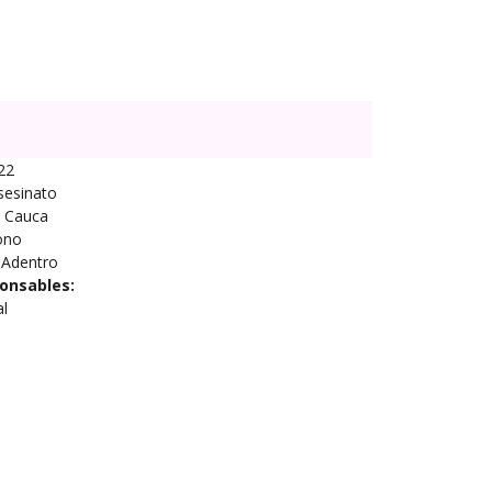
22
sesinato
Cauca
ono
 Adentro
onsables:
al