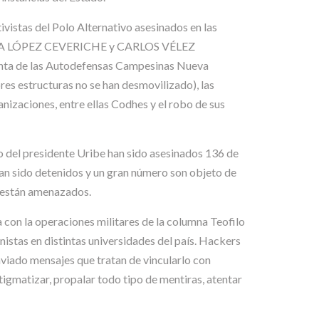
ivistas del Polo Alternativo asesinados en las
ILENA LÓPEZ CEVERICHE y CARLOS VÉLEZ
enta de las Autodefensas Campesinas Nueva
es estructuras no se han desmovilizado), las
nizaciones, entre ellas Codhes y el robo de sus
o del presidente Uribe han sido asesinados 136 de
 han sido detenidos y un gran número son objeto de
o están amenazados.
 con la operaciones militares de la columna Teofilo
istas en distintas universidades del país. Hackers
nviado mensajes que tratan de vincularlo con
igmatizar, propalar todo tipo de mentiras, atentar