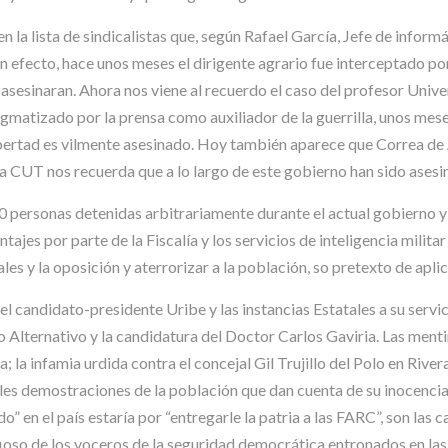
 la lista de sindicalistas que, según Rafael García, Jefe de inform
n efecto, hace unos meses el dirigente agrario fue interceptado por
o asesinaran. Ahora nos viene al recuerdo el caso del profesor Univ
igmatizado por la prensa como auxiliador de la guerrilla, unos me
ibertad es vilmente asesinado. Hoy también aparece que Correa de A
La CUT nos recuerda que a lo largo de este gobierno han sido ases
0 personas detenidas arbitrariamente durante el actual gobierno y
es por parte de la Fiscalía y los servicios de inteligencia militar
les y la oposición y aterrorizar a la población, so pretexto de apl
 candidato-presidente Uribe y las instancias Estatales a su servic
o Alternativo y la candidatura del Doctor Carlos Gaviria. Las ment
; la infamia urdida contra el concejal Gil Trujillo del Polo en River
iples demostraciones de la población que dan cuenta de su inocenci
 en el país estaría por “entregarle la patria a las FARC”, son las 
ioso de los voceros de la seguridad democrática entronados en las 