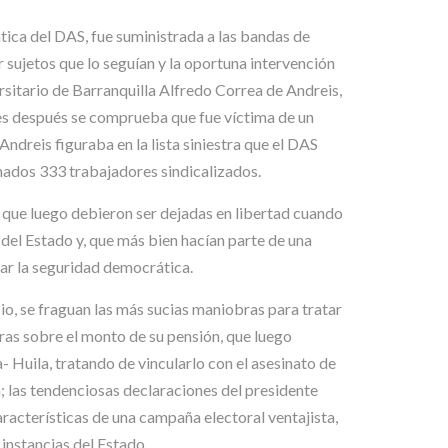
ática del DAS, fue suministrada a las bandas de
 sujetos que lo seguían y la oportuna intervención
ersitario de Barranquilla Alfredo Correa de Andreis,
ses después se comprueba que fue víctima de un
ndreis figuraba en la lista siniestra que el DAS
inados 333 trabajadores sindicalizados.
 que luego debieron ser dejadas en libertad cuando
 del Estado y, que más bien hacían parte de una
icar la seguridad democrática.
io, se fraguan las más sucias maniobras para tratar
iras sobre el monto de su pensión, que luego
a- Huila, tratando de vincularlo con el asesinato de
a; las tendenciosas declaraciones del presidente
características de una campaña electoral ventajista,
instancias del Estado.