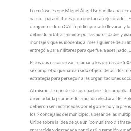
Lo curioso es que Miguel Ángel Bobadilla aparece en
narco – paramilitares para que fueran ejecutados. E
de agentes de un CAI impidió que se lo llevaran y l
detenido arbitrariamente por las autoridades y est
montaje y que es inocente; al mes siguiente de su l
entregó a paramilitares para que fuera asesinado. 
Estos dos casos se van a sumar a los de mas de 630
se comprobó que habían sido objeto de burdos montaj
estrategia para perseguir a las organizaciones socia
Al mismo tiempo desde los cuarteles de campaña del
de enlodar la prometedora acción electoral del Pol
debieron ser rectificadas por el gobierno y la prensa
los 9 concejales del municipio, a pesar de las múlt
Uribe sobre la idea de que un “comunismo disfrazado”
enrarecida y degradada por el estilo ramplón y maf