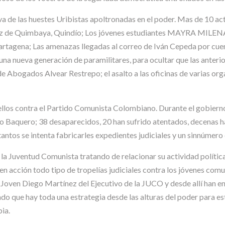
a de las huestes Uribistas apoltronadas en el poder. Mas de 10 act
López de Quimbaya, Quindío; Los jóvenes estudiantes MAYRA M
tagena; Las amenazas llegadas al correo de Iván Cepeda por cu
a nueva generación de paramilitares, para ocultar que las anterior
 Abogados Alvear Restrepo; el asalto a las oficinas de varias orga
ellos contra el Partido Comunista Colombiano. Durante el gobiern
ginio Baquero; 38 desaparecidos, 20 han sufrido atentados, decenas
tantos se intenta fabricarles expedientes judiciales y un sinnúmer
a Juventud Comunista tratando de relacionar su actividad política
 acción todo tipo de tropelías judiciales contra los jóvenes comun
l Joven Diego Martínez del Ejecutivo de la JUCO y desde allí han e
o que hay toda una estrategia desde las alturas del poder para est
bia.