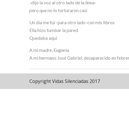
-dijo la voz al otro lado de la línea-
pero que no lo torturaron casi
Un día me fui -para otro lado-con mis libros
Ella hizo tumbar la pared
Quedaba aquí
A mi madre, Eugenia
A mi hermano José Gabriel, desaparecido en febre
Copyright Vidas Silenciadas 2017