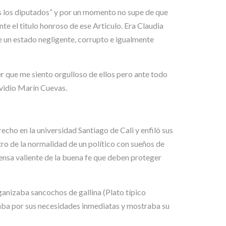
os los diputados” y por un momento no supe de que
te el titulo honroso de ese Articulo. Era Claudia
e un estado negligente, corrupto e igualmente
 que me siento orgulloso de ellos pero ante todo
Ovidio Marín Cuevas.
echo en la universidad Santiago de Cali y enfiló sus
ntro de la normalidad de un político con sueños de
fensa valiente de la buena fe que deben proteger
ganizaba sancochos de gallina (Plato típico
aba por sus necesidades inmediatas y mostraba su