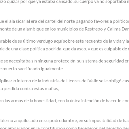
anzó quizás por que ya estaba cansado, su cuerpo ya no soportaba m
 el ala sicarial era del cartel del norte pagando favores a polític
smonte de un alambique en los municipios de Restrepo y Calima Darié
erable de su último verdugo aquí sobre este recuento de la vida y la
e de una clase política podrida, que da asco, y que es culpable de 
e se necesitaba sin ninguna protección, su sistema de seguridad er
e muerto sacrificado igualmente.
linario interno de la Industria de Licores del Valle se le obligó cas
ra perdida contra estas mafias,
 las armas de la honestidad, con la única intención de hacer lo co
bierno anquilosado en su podredumbre, en su imposibilidad de hacer
mos amparados en la constitución como herederos del derecho de reci