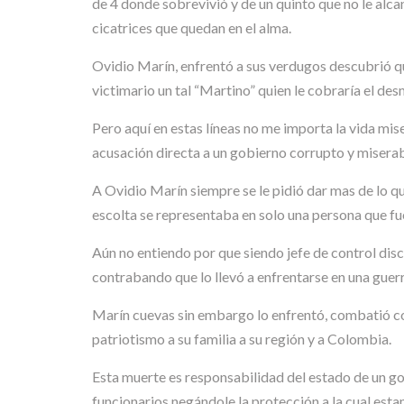
de 4 donde sobrevivió y de un quinto que no le alc
cicatrices que quedan en el alma.
Ovidio Marín, enfrentó a sus verdugos descubrió que
victimario un tal “Martino” quien le cobraría el de
Pero aquí en estas líneas no me importa la vida mis
acusación directa a un gobierno corrupto y miserabl
A Ovidio Marín siempre se le pidió dar mas de lo qu
escolta se representaba en solo una persona que fu
Aún no entiendo por que siendo jefe de control discip
contrabando que lo llevó a enfrentarse en una guer
Marín cuevas sin embargo lo enfrentó, combatió con
patriotismo a su familia a su región y a Colombia.
Esta muerte es responsabilidad del estado de un go
funcionarios negándole la protección a la cual esta