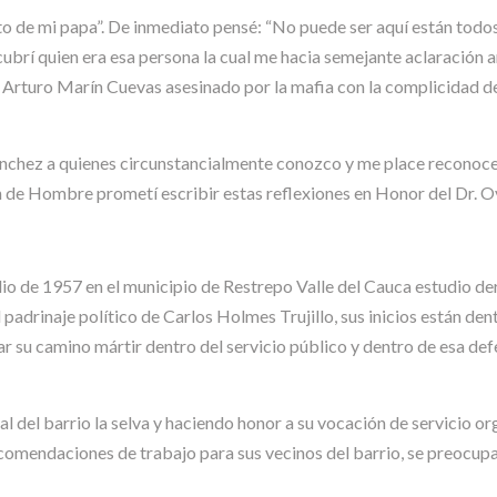
oto de mi papa”. De inmediato pensé: “No puede ser aquí están tod
brí quien era esa persona la cual me hacia semejante aclaración an
 Arturo Marín Cuevas asesinado por la mafia con la complicidad d
nchez a quienes circunstancialmente conozco y me place reconocer
n de Hombre prometí escribir estas reflexiones en Honor del Dr. 
lio de 1957 en el municipio de Restrepo Valle del Cauca estudio der
el padrinaje político de Carlos Holmes Trujillo, sus inicios están de
ar su camino mártir dentro del servicio público y dentro de esa de
 del barrio la selva y haciendo honor a su vocación de servicio or
comendaciones de trabajo para sus vecinos del barrio, se preocup