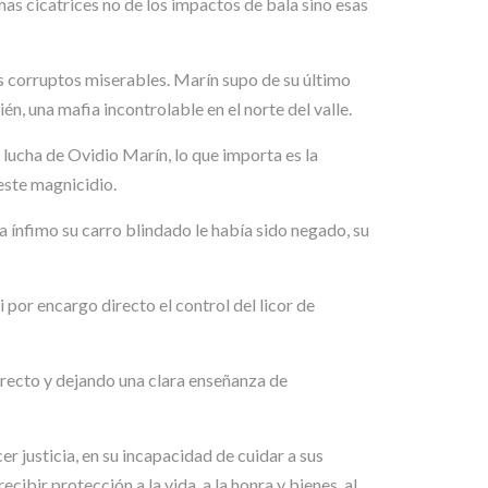
as cicatrices no de los impactos de bala sino esas
os corruptos miserables. Marín supo de su último
n, una mafia incontrolable en el norte del valle.
 lucha de Ovidio Marín, lo que importa es la
este magnicidio.
a ínfimo su carro blindado le había sido negado, su
i por encargo directo el control del licor de
rrecto y dejando una clara enseñanza de
 justicia, en su incapacidad de cuidar a sus
bir protección a la vida, a la honra y bienes, al