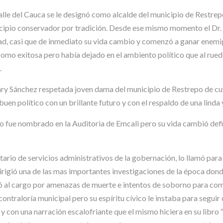
e del Cauca se le designó como alcalde del municipio de Restrepo 
ipio conservador por tradición. Desde ese mismo momento el Dr. 
dad, casi que de inmediato su vida cambio y comenzó a ganar enemi
como exitosa pero había dejado en el ambiento político que al rue
.
Mary Sánchez respetada joven dama del municipio de Restrepo de cu
uen político con un brillante futuro y con el respaldo de una linda 
 fue nombrado en la Auditoria de Emcali pero su vida cambió defi
ario de servicios administrativos de la gobernación, lo llamó para
dirigió una de las mas importantes investigaciones de la época do
ó al cargo por amenazas de muerte e intentos de soborno para comp
ontraloría municipal pero su espíritu cívico le instaba para seguir 
la y con una narración escalofriante que el mismo hiciera en su libr