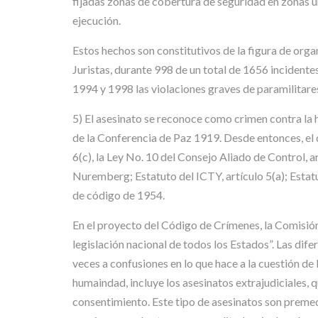
fijadas zonas de cobertura de seguridad en zonas 
ejecución.
Estos hechos son constitutivos de la figura de org
Juristas, durante 998 de un total de 1656 incidente
1994 y 1998 las violaciones graves de paramilitare
5) El asesinato se reconoce como crimen contra la 
de la Conferencia de Paz 1919. Desde entonces, el
6(c), la Ley No. 10 del Consejo Aliado de Control, art
Nuremberg; Estatuto del ICTY, artículo 5(a); Estatu
de código de 1954.
En el proyecto del Código de Crímenes, la Comisión 
legislación nacional de todos los Estados”. Las dife
veces a confusiones en lo que hace a la cuestión de
humaindad, incluye los asesinatos extrajudiciales, 
consentimiento. Este tipo de asesinatos son premed