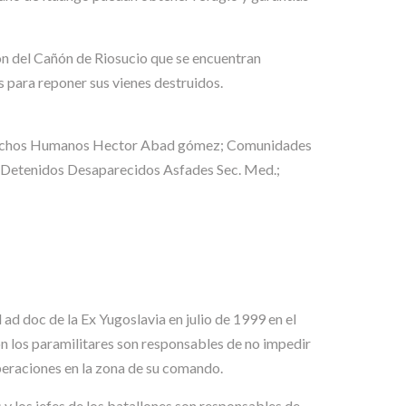
ión del Cañón de Riosucio que se encuentran
 para reponer sus vienes destruidos.
 Derechos Humanos Hector Abad gómez; Comunidades
de Detenidos Desaparecidos Asfades Sec. Med.;
ad doc de la Ex Yugoslavia en julio de 1999 en el
on los paramilitares son responsables de no impedir
operaciones en la zona de su comando.
y los jefes de los batallones son responsables de