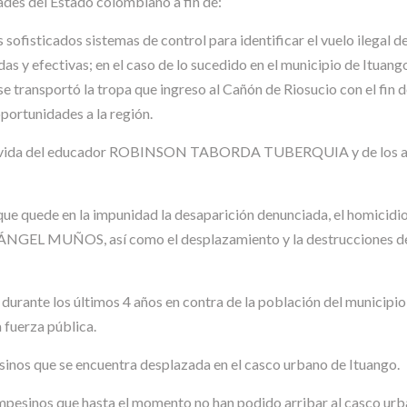
ades del Estado colombiano a fin de:
s sofisticados sistemas de control para identificar el vuelo ilegal 
as y efectivas; en el caso de lo sucedido en el municipio de Ituang
se transportó la tropa que ingreso al Cañón de Riosucio con el fin 
oportunidades a la región.
zar la vida del educador ROBINSON TABORDA TUBERQUIA y de l
r que quede en la impunidad la desaparición denunciada, el homici
ÑOS, así como el desplazamiento y la destrucciones de los v
 durante los últimos 4 años en contra de la población del municipio
 fuerza pública.
sinos que se encuentra desplazada en el casco urbano de Ituango.
ampesinos que hasta el momento no han podido arribar al casco urb