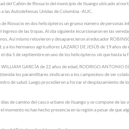
dad del Cañón de Riosucio del municipio de Ituango ubicado al no
do a las Autodefensas Unidas de Colombia -AUC.
ón de Riosucio en dos helicópteros un grueso número de personas in
l ingreso de las tropas. Al día siguiente incursionaron en las vere
inos. Así mismo retuvieron y desaparecieron al educador RO
edad, y a los hermanos agricultores LAZARO DE JESÚS de 19 año
el día 5 de septiembre en uno de los helicópteros sin que hasta la
cultores WILLIAM GARCÍA de 22 años de edad, RODRIGO ANTONIO
ida los paramilitares sindicaron a los campesinos de ser colabo
 centro de salud. Luego procedieron a forzar el desplazamiento de 
s días de camino del casco urbano de Ituango y se compone de las
 el momento no han hecho presencia en la región a pesar de que al