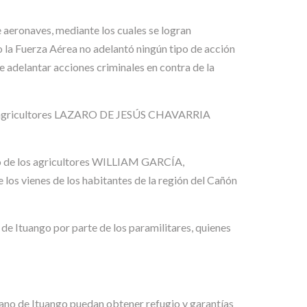
de aeronaves, mediante los cuales se logran
o la Fuerza Aérea no adelantó ningún tipo de acción
de adelantar acciones criminales en contra de la
os agricultores LAZARO DE JESÚS CHAVARRIA
dio de los agricultores WILLIAM GARCÍA,
ienes de los habitantes de la región del Cañón
 de Ituango por parte de los paramilitares, quienes
ano de Ituango puedan obtener refugio y garantías