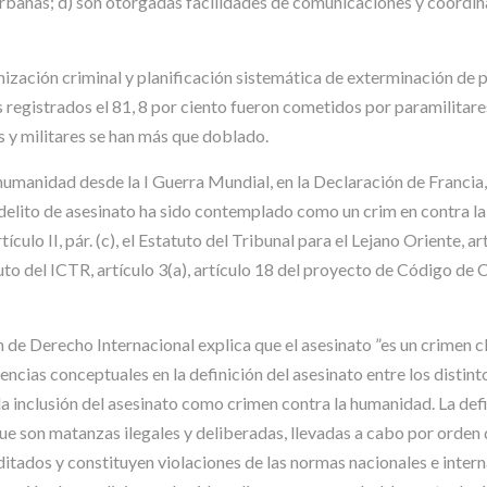
urbanas; d) son otorgadas facilidades de comunicaciones y coordin
anización criminal y planificación sistemática de exterminación de
s registrados el 81, 8 por ciento fueron cometidos por paramilitare
s y militares se han más que doblado.
humanidad desde la I Guerra Mundial, en la Declaración de Francia,
 delito de asesinato ha sido contemplado como un crim en contra l
ículo II, pár. (c), el Estatuto del Tribunal para el Lejano Oriente, ar
to del ICTR, artículo 3(a), artículo 18 del proyecto de Código de C
de Derecho Internacional explica que el asesinato ”es un crimen cl
rencias conceptuales en la definición del asesinato entre los distin
 la inclusión del asesinato como crimen contra la humanidad. La def
que son matanzas ilegales y deliberadas, llevadas a cabo por orden
itados y constituyen violaciones de las normas nacionales e intern