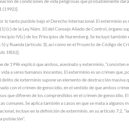
creación de condiciones de vida peligrosas que probablemente darán
1 (1992)].
por lo tanto punible bajo el Derecho Internacional. El exterminio 
II(1) (c) de la Ley Núm. 10 del Consejo Aliado de Control, órgano 
 Principio IV(c) de los Principios de Nuremberg. Se incluyó también 
o 5) y Ruanda (artículo 3), así como en el Proyecto de Código de Cr
ulo 18(b)].
e de 1996 explicó que ambos, asesinato y exterminio, ”consisten e
vida a seres humanos inocentes. El exterminio es un crimen que, po
l delito de exterminio supone un elemento de destrucción masiva qu
nado con el crimen de genocidio, en el sentido de que ambos críme
asos que difieren de los comprendidos en el crimen de genocidio. E
as comunes. Se aplica también a casos en que se mata a algunos mi
ional, incluye en la definición de exterminio, en su artículo 7.2, 
a población”.