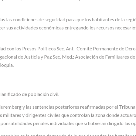
das las condiciones de seguridad para que los habitantes de la reg
r sus actividades económicas entregando los recursos necesarios
ridad con los Presos Políticos Sec. Ant.; Comité Permanente de
egacional de Justicia y Paz Sec. Med.; Asociación de Familiuares 
ioquia.
anificado de población civil.
Nuremberg y las sentencias posteriores reafirmadas por el Tribunal 
militares y dirigentes civiles que controlan la zona donde actuar
sponsabilidades penales individuales que si hubieran dirigido las 
onsables en la cadena de mando de la que dependen los batallones 