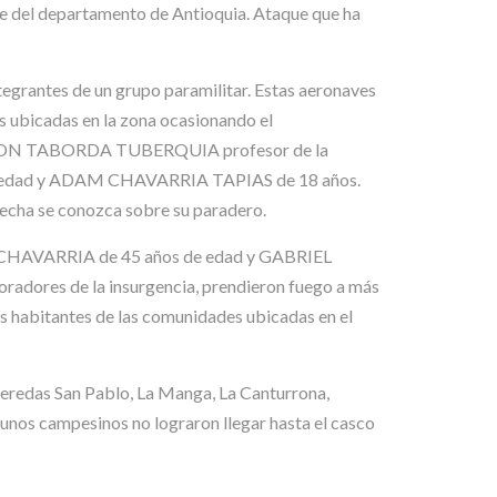
rte del departamento de Antioquia. Ataque que ha
tegrantes de un grupo paramilitar. Estas aeronaves
das ubicadas en la zona ocasionando el
BINSON TABORDA TUBERQUIA profesor de la
s de edad y ADAM CHAVARRIA TAPIAS de 18 años.
 fecha se conozca sobre su paradero.
 ECHAVARRIA de 45 años de edad y GABRIEL
radores de la insurgencia, prendieron fuego a más
los habitantes de las comunidades ubicadas en el
 veredas San Pablo, La Manga, La Canturrona,
gunos campesinos no lograron llegar hasta el casco