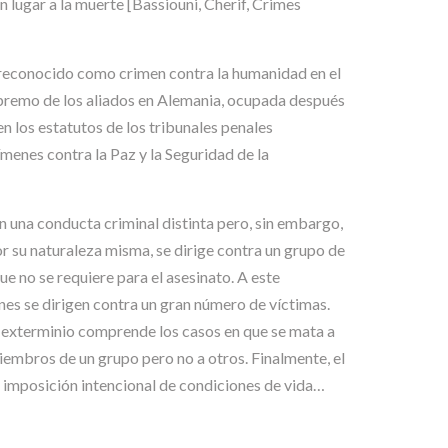
 lugar a la muerte [Bassiouni, Cherif, Crimes
es reconocido como crimen contra la humanidad en el
supremo de los aliados en Alemania, ocupada después
en los estatutos de los tribunales penales
ímenes contra la Paz y la Seguridad de la
n una conducta criminal distinta pero, sin embargo,
r su naturaleza misma, se dirige contra un grupo de
e no se requiere para el asesinato. A este
nes se dirigen contra un gran número de víctimas.
l exterminio comprende los casos en que se mata a
embros de un grupo pero no a otros. Finalmente, el
”la imposición intencional de condiciones de vida…