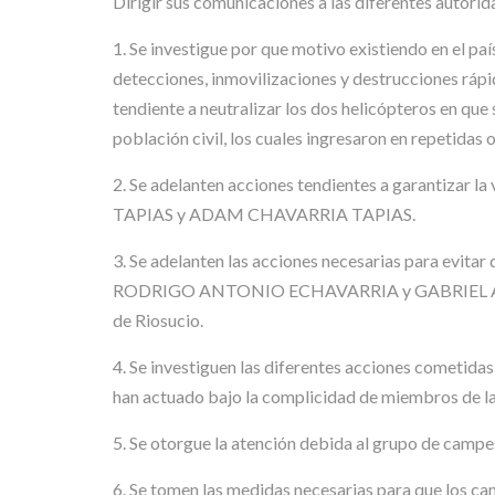
Dirigir sus comunicaciones a las diferentes autorid
1. Se investigue por que motivo existiendo en el paí
detecciones, inmovilizaciones y destrucciones rápid
tendiente a neutralizar los dos helicópteros en que 
población civil, los cuales ingresaron en repetidas 
2. Se adelanten acciones tendientes a garanti
TAPIAS y ADAM CHAVARRIA TAPIAS.
3. Se adelanten las acciones necesarias para evita
RODRIGO ANTONIO ECHAVARRIA y GABRIEL ÁNGEL MU
de Riosucio.
4. Se investiguen las diferentes acciones cometidas
han actuado bajo la complicidad de miembros de la
5. Se otorgue la atención debida al grupo de campe
6. Se tomen las medidas necesarias para que los c