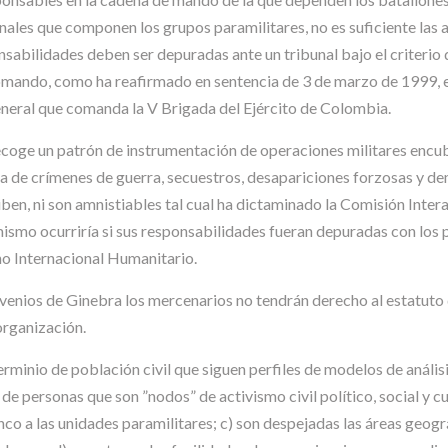
nales que componen los grupos paramilitares, no es suficiente las a
nsabilidades deben ser depuradas ante un tribunal bajo el criterio 
 comando, como ha reafirmado en sentencia de 3 de marzo de 1999,
general que comanda la V Brigada del Ejército de Colombia.
recoge un patrón de instrumentación de operaciones militares encu
a de crímenes de guerra, secuestros, desapariciones forzosas y dem
riben, ni son amnistiables tal cual ha dictaminado la Comisión In
 mismo ocurriría si sus responsabilidades fueran depuradas con los
cho Internacional Humanitario.
venios de Ginebra los mercenarios no tendrán derecho al estatuto
organización.
rminio de población civil que siguen perfiles de modelos de análisis
e personas que son ”nodos” de activismo civil político, social y cu
a las unidades paramilitares; c) son despejadas las áreas geográ