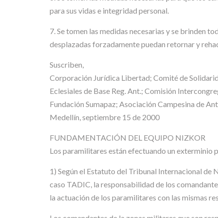
para sus vidas e integridad personal.
7. Se tomen las medidas necesarias y se brinden to
desplazadas forzadamente puedan retornar y rehace
Suscriben,
Corporación Jurídica Libertad; Comité de Solida
Eclesiales de Base Reg. Ant.; Comisión Intercongr
Fundación Sumapaz; Asociación Campesina de Ant
Medellín, septiembre 15 de 2000
FUNDAMENTACIÓN DEL EQUIPO NIZKOR
Los paramilitares están efectuando un exterminio pl
1) Según el Estatuto del Tribunal Internacional de 
caso TADIC, la responsabilidad de los comandantes 
la actuación de los paramilitares con las mismas re
Los comandantes de la zonas militares que son resp