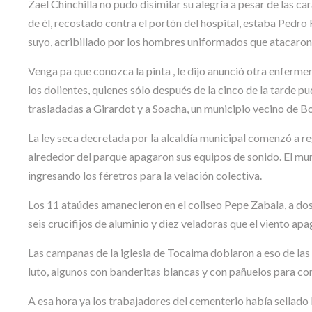
Zael Chinchilla no pudo disimilar su alegría a pesar de las 
de él, recostado contra el portón del hospital, estaba Pedr
suyo, acribillado por los hombres uniformados que atacaron
Venga pa que conozca la pinta , le dijo anunció otra enferme
los dolientes, quienes sólo después de la cinco de la tarde p
trasladadas a Girardot y a Soacha, un municipio vecino de B
La ley seca decretada por la alcaldía municipal comenzó a reg
alrededor del parque apagaron sus equipos de sonido. El mur
ingresando los féretros para la velación colectiva.
Los 11 ataúdes amanecieron en el coliseo Pepe Zabala, a dos 
seis crucifijos de aluminio y diez veladoras que el viento a
Las campanas de la iglesia de Tocaima doblaron a eso de las 
luto, algunos con banderitas blancas y con pañuelos para cont
A esa hora ya los trabajadores del cementerio había sellad