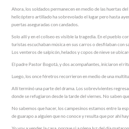
Ahora, los soldados permanecen en medio de las huertas del
helicóptero artillado ha sobrevolado el lugar pero hasta aye
puertas aseguradas con candados.
Solo allí y en el coliseo es visible la tragedia. En el pueblo 
turistas escuchaban música en sus carros o desfilaban con sa
Los venteros de salpicón, helados y copos de nieve se ubicar
El padre Pastor Bogotá, y dos acompañantes, iniciaron el ritu
Luego, los once féretros recorrieron en medio de una multitu
Allí terminó una parte del drama. Los sobrevivientes regresa
donde se refugiaron desde la tarde del viernes. No saben que
No sabemos que hacer, los campesinos estamos entre la espa
de guarapo a alguien que no conoce y resulta que por ahí hay 
Yo voy a vender la casa, porque si a plena luz del día mataro