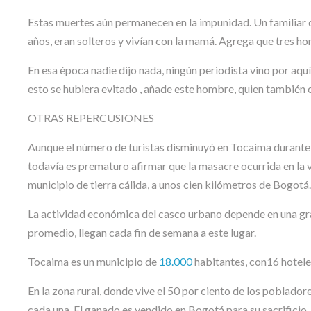
Estas muertes aún permanecen en la impunidad. Un familiar d
años, eran solteros y vivían con la mamá. Agrega que tres ho
En esa época nadie dijo nada, ningún periodista vino por aquí 
esto se hubiera evitado , añade este hombre, quien también c
OTRAS REPERCUSIONES
Aunque el número de turistas disminuyó en Tocaima durante e
todavía es prematuro afirmar que la masacre ocurrida en la v
municipio de tierra cálida, a unos cien kilómetros de Bogotá.
La actividad económica del casco urbano depende en una gr
promedio, llegan cada fin de semana a este lugar.
Tocaima es un municipio de
18.000
habitantes, con16 hotele
En la zona rural, donde vive el 50 por ciento de los poblador
cada una. El ganado es vendido en Bogotá para su sacrificio,