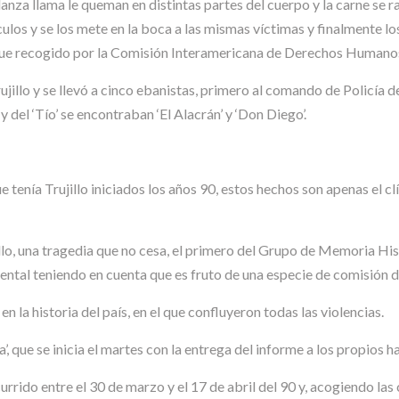
lanza llama le queman en distintas partes del cuerpo y la carne se ra
stículos y se los mete en la boca a las mismas víctimas y finalmente 
o fue recogido por la Comisión Interamericana de Derechos Humano
ujillo y se llevó a cinco ebanistas, primero al comando de Policía de
 del ‘Tío’ se encontraban ‘El Alacrán’ y ‘Don Diego’.
e tenía Trujillo iniciados los años 90, estos hechos son apenas el c
illo, una tragedia que no cesa, el primero del Grupo de Memoria H
ental teniendo en cuenta que es fruto de una especie de comisión d
la historia del país, en el que confluyeron todas las violencias.
, que se inicia el martes con la entrega del informe a los propios ha
rido entre el 30 de marzo y el 17 de abril del 90 y, acogiendo las