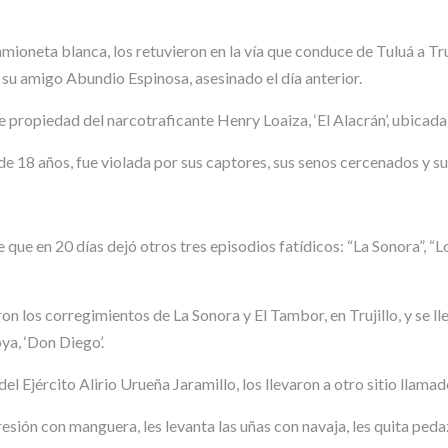
oneta blanca, los retuvieron en la vía que conduce de Tuluá a Truji
e su amigo Abundio Espinosa, asesinado el día anterior.
de propiedad del narcotraficante Henry Loaiza, ‘El Alacrán’, ubicada
, de 18 años, fue violada por sus captores, sus senos cercenados y
que en 20 días dejó otros tres episodios fatídicos: “La Sonora”, “Lo
 los corregimientos de La Sonora y El Tambor, en Trujillo, y se l
ya, ‘Don Diego’.
yor del Ejército Alirio Urueña Jaramillo, los llevaron a otro sitio llama
esión con manguera, les levanta las uñas con navaja, les quita pedaz