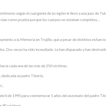
testimonio según el cual gente de la región le llevó a una juez de Tu
e servían como prueba porque los cuerpos no estaban completos…
numento a la Memoria en Trujillo, que a pesar de distintos esfuerzo
os. Dos veces ha sido incendiado. Le han disparado y han destruid
 hacía cada una de las más de 250 víctimas.
 dedicada al padre Tiberio.
!..
abril de 1995 para conmemorar 5 años del asesinato del padre Tib
de 90 víctimas.