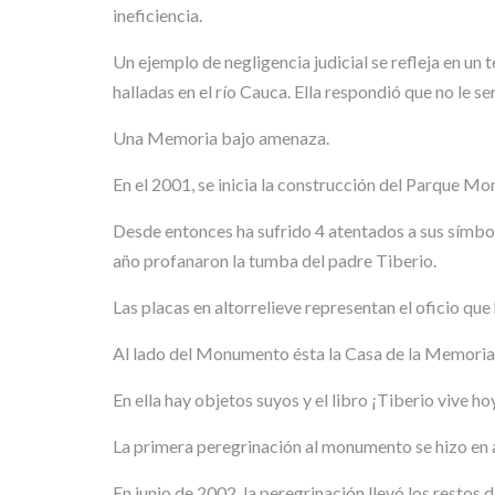
ineficiencia.
Un ejemplo de negligencia judicial se refleja en un 
halladas en el río Cauca. Ella respondió que no l
Una Memoria bajo amenaza.
En el 2001, se inicia la construcción del Parque Mo
Desde entonces ha sufrido 4 atentados a sus símbol
año profanaron la tumba del padre Tiberio.
Las placas en altorrelieve representan el oficio que
Al lado del Monumento ésta la Casa de la Memoria,
En ella hay objetos suyos y el libro ¡Tiberio vive hoy
La primera peregrinación al monumento se hizo en 
En junio de 2002, la peregrinación llevó los restos 