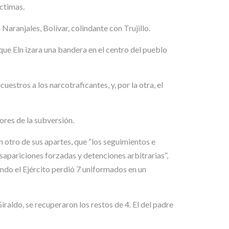
íctimas.
aranjales, Bolívar, colindante con Trujillo.
que Eln izara una bandera en el centro del pueblo
estros a los narcotraficantes, y, por la otra, el
ores de la subversión.
 otro de sus apartes, que “los seguimientos e
apariciones forzadas y detenciones arbitrarias”,
ando el Ejército perdió 7 uniformados en un
iraldo, se recuperaron los restos de 4. El del padre