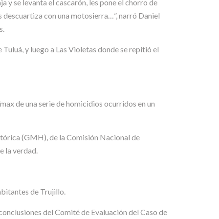
ja y se levanta el cascarón, les pone el chorro de
los descuartiza con una motosierra…”, narró Daniel
s.
 Tuluá, y luego a Las Violetas donde se repitió el
límax de una serie de homicidios ocurridos en un
istórica (GMH), de la Comisión Nacional de
e la verdad.
bitantes de Trujillo.
 conclusiones del Comité de Evaluación del Caso de