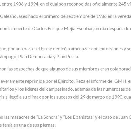
, entre 1986 y 1994, en el cual son reconocidas oficialmente 245 v
Galeano, asesinado el primero de septiembre de 1986 en la vereda N
 con la muerte de Carlos Enrique Mejía Escobar, un día después de 
e, por una parte, el Eln se dedicó a amenazar con extorsiones y secu
elámpago, Plan Democracia y Plan Pesca.
eron las sospechas de que algunos de sus miembros eran colaborad
severamente reprimida por el Ejército. Reza el informe del GMH, en
tarios y los líderes del campesinado, además de las numerosas des
crisis llegó a su clímax por los sucesos del 29 de marzo de 1990, cu
n las masacres de “La Sonora” y “Los Ebanistas” y el caso de Juan G
e tenía en una de sus piernas.