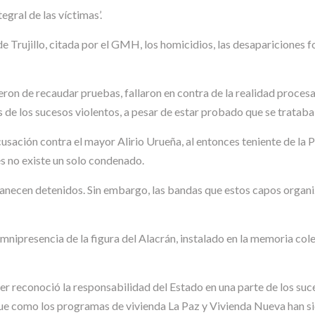
tegral de las víctimas’.
 Trujillo, citada por el GMH, los homicidios, las desapariciones fo
vieron de recaudar pruebas, fallaron en contra de la realidad proce
s de los sucesos violentos, a pesar de estar probado que se trataba
usación contra el mayor Alirio Urueña, al entonces teniente de la P
s no existe un solo condenado.
manecen detenidos. Sin embargo, las bandas que estos capos organ
ipresencia de la figura del Alacrán, instalado en la memoria colec
r reconoció la responsabilidad del Estado en una parte de los suce
que como los programas de vivienda La Paz y Vivienda Nueva han s