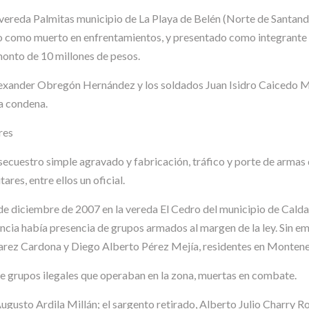
 vereda Palmitas municipio de La Playa de Belén (Norte de Santande
to como muerto en enfrentamientos, y presentado como integrante 
monto de 10 millones de pesos.
 Alexander Obregón Hernández y los soldados Juan Isidro Caicedo
la condena.
res
secuestro simple agravado y fabricación, tráfico y porte de armas 
res, entre ellos un oficial.
 de diciembre de 2007 en la vereda El Cedro del municipio de Calda
cia había presencia de grupos armados al margen de la ley. Sin em
varez Cardona y Diego Alberto Pérez Mejía, residentes en Montene
 grupos ilegales que operaban en la zona, muertas en combate.
Augusto Ardila Millán; el sargento retirado, Alberto Julio Charry 