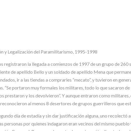
Legalización del Paramilitarismo, 1995-1998
ios registraron la llegada a comienzos de 1997 de un grupo de 260 
niente de apellido Bello y un soldado de apellido Mena que perman
andados, ir a las tiendas a comprarles “mecato”, y tuvieron en genera
s. “Se portaron muy formales los militares, todo lo que sacaron de
 los prestaron y los devolvieron”. Y aunque entraron como militares
a reconocieron al menos 8 desertores de grupos guerrilleros que e
el segundo día de estadía y sin dar justificación alguna, uno recole
as personas por quienes indagaron eran vecinos del mismo pueblo 