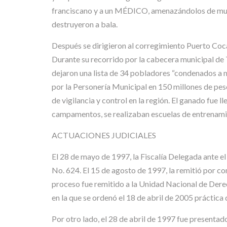
franciscano y a un MÉDICO, amenazándolos de muer
destruyeron a bala.
Después se dirigieron al corregimiento Puerto Coca
Durante su recorrido por la cabecera municipal de 
dejaron una lista de 34 pobladores “condenados a m
por la Personería Municipal en 150 millones de peso
de vigilancia y control en la región. El ganado fue 
campamentos, se realizaban escuelas de entrenamie
ACTUACIONES JUDICIALES
El 28 de mayo de 1997, la Fiscalía Delegada ante e
No. 624. El 15 de agosto de 1997, la remitió por co
proceso fue remitido a la Unidad Nacional de Derec
en la que se ordenó el 18 de abril de 2005 práctica
Por otro lado, el 28 de abril de 1997 fue present