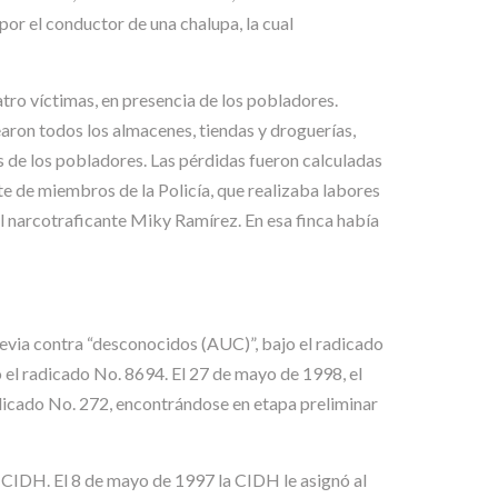
r el conductor de una chalupa, la cual
tro víctimas, en presencia de los pobladores.
aron todos los almacenes, tiendas y droguerías,
s de los pobladores. Las pérdidas fueron calculadas
te de miembros de la Policía, que realizaba labores
del narcotraficante Miky Ramírez. En esa finca había
revia contra “desconocidos (AUC)”, bajo el radicado
ó el radicado No. 8694. El 27 de mayo de 1998, el
adicado No. 272, encontrándose en etapa preliminar
 CIDH. El 8 de mayo de 1997 la CIDH le asignó al