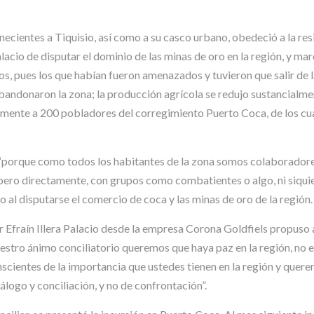
necientes a Tiquisio, así como a su casco urbano, obedeció a la res
Palacio de disputar el dominio de las minas de oro en la región, y ma
os, pues los que habían fueron amenazados y tuvieron que salir de l
andonaron la zona; la producción agrícola se redujo sustancialment
amente a 200 pobladores del corregimiento Puerto Coca, de los cua
 “porque como todos los habitantes de la zona somos colaboradores
 pero directamente, con grupos como combatientes o algo, ni siqui
 al disputarse el comercio de coca y las minas de oro de la región.
or Efraín Illera Palacio desde la empresa Corona Goldfiels propuso
estro ánimo conciliatorio queremos que haya paz en la región, no 
scientes de la importancia que ustedes tienen en la región y quere
logo y conciliación, y no de confrontación”.