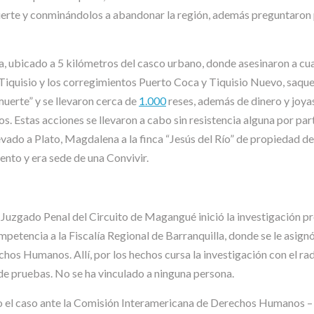
te y conminándolos a abandonar la región, además preguntaron po
, ubicado a 5 kilómetros del casco urbano, donde asesinaron a cua
Tiquisio y los corregimientos Puerto Coca y Tiquisio Nuevo, saque
uerte” y se llevaron cerca de
1.000
reses, además de dinero y joya
s. Estas acciones se llevaron a cabo sin resistencia alguna por par
llevado a Plato, Magdalena a la finca “Jesús del Río” de propiedad 
nto y era sede de una Convivir.
l Juzgado Penal del Circuito de Magangué inició la investigación p
mpetencia a la Fiscalía Regional de Barranquilla, donde se le asign
hos Humanos. Allí, por los hechos cursa la investigación con el r
 de pruebas. No se ha vinculado a ninguna persona.
ado el caso ante la Comisión Interamericana de Derechos Humanos –