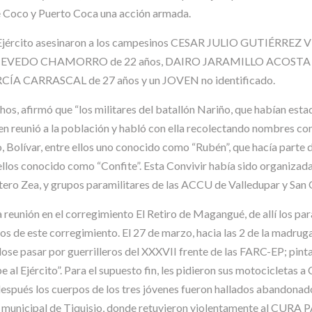
e Coco y Puerto Coca una acción armada.
 y el Ejército asesinaron a los campesinos CESAR JULIO GUTI
EVEDO CHAMORRO de 22 años, DAIRO JARAMILLO ACOSTA (
CÍA CARRASCAL de 27 años y un JOVEN no identificado.
hos, afirmó que “los militares del batallón Nariño, que habían est
 reunió a la población y habló con ella recolectando nombres con 
olívar, entre ellos uno conocido como “Rubén”, que hacía parte d
 ellos conocido como “Confite”. Esta Convivir había sido organizad
tero Zea, y grupos paramilitares de las ACCU de Valledupar y San 
reunión en el corregimiento El Retiro de Magangué, de allí los p
os de este corregimiento. El 27 de marzo, hacia las 2 de la madrug
ose pasar por guerrilleros del XXXVII frente de las FARC-EP; pinta
e al Ejército”. Para el supuesto fin, les pidieron sus motocicletas 
espués los cuerpos de los tres jóvenes fueron hallados abandonado
cera municipal de Tiquisio, donde retuvieron violentamente al