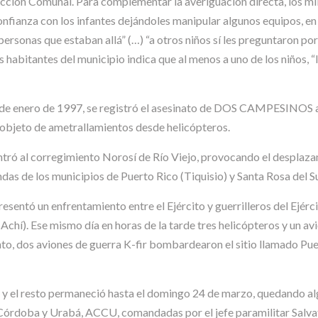
ción Comunal. Para complementar la averiguación directa, los milit
onfianza con los infantes dejándoles manipular algunos equipos, en
ersonas que estaban allá” (…) “a otros niños sí les preguntaron por 
 habitantes del municipio indica que al menos a uno de los niños, “l
13 de enero de 1997, se registró el asesinato de DOS CAMPESINOS 
 objeto de ametrallamientos desde helicópteros.
entró al corregimiento Norosí de Río Viejo, provocando el despla
ndas de los municipios de Puerto Rico (Tiquisio) y Santa Rosa del Su
esentó un enfrentamiento entre el Ejército y guerrilleros del Ejérc
Achí). Ese mismo día en horas de la tarde tres helicópteros y un 
nto, dos aviones de guerra K-fir bombardearon el sitio llamado Pu
na y el resto permaneció hasta el domingo 24 de marzo, quedando 
 Córdoba y Urabá, ACCU, comandadas por el jefe paramilitar Sal