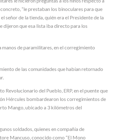
ares le hicieron preguntas a los niños respecto a
 concreto, “le prestaban los binoculares para que
el señor de la tienda, quién era el Presidente de la
e dijeron que esa lista iba directo para los
a manos de paramilitares, en el corregimiento
zamiento de las comunidades que habían retornado
r.
ito Revolucionario del Pueblo, ERP, en el puente que
avión Hércules bombardearon los corregimientos de
erto Mango, ubicado a 3 kilómetros del
algunos soldados, quienes en compañía de
vatore Mancuso, conocido como “El Mono