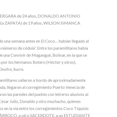
ÉRREZ VERGARA de 24 años, DONALDO ANTONIO
o ZAPATA) de 19 años, WILSON SIMANCA
ado una semana antes en El Coco… habían llegado al
números de cédula”. Entre los paramilitares había
e una Convivir de Magangué, Bolívar, en la que se
a por los hermanos Botero (Héctor y otros),
Onofre, Sucre.
aramilitares salieron a bordo de aproximadamente
ada, llegaron al corregimiento Puerto Venecia de
ron las paredes del pueblo con letreros alusivos al
a César Julio, Donaldo y otro muchacho, quienes
s en la vía entre los corregimientos Coco Tiquisio
 CURA PÁRROCO, a otro SACERDOTE, a un ESTUDIANTE