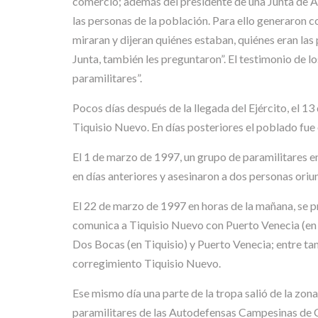
comercio; además del presidente de una Junta de Ac
las personas de la población. Para ello generaron c
miraran y dijeran quiénes estaban, quiénes eran las p
Junta, también les preguntaron”. El testimonio de los
paramilitares”.
Pocos días después de la llegada del Ejército, el 
Tiquisio Nuevo. En días posteriores el poblado fue
El 1 de marzo de 1997, un grupo de paramilitares 
en días anteriores y asesinaron a dos personas oriu
El 22 de marzo de 1997 en horas de la mañana, se pr
comunica a Tiquisio Nuevo con Puerto Venecia (en 
Dos Bocas (en Tiquisio) y Puerto Venecia; entre ta
corregimiento Tiquisio Nuevo.
Ese mismo día una parte de la tropa salió de la zo
paramilitares de las Autodefensas Campesinas de