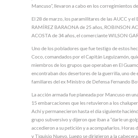
Mancuso”, llevaron a cabo en los corregimientos d
El 28 de marzo, los paramilitares de las AUCC
RAMÍREZ BARAONA de 25 años, ROBINSON AC
ACOSTA de 34 años, el comerciante WILSON GAR
Uno de los pobladores que fue testigo de estos hec
Coco, comandados por el Capitán Leguizamón, quien
miembros de los grupos que operaban en El Guamo, B
encontraban dos desertores de la guerrilla, uno de
familiares del ex Ministro de Defensa Fernando Bo
La acción armada fue planeada por Mancuso en una 
15 embarcaciones que les retuvieron a los chaluper
Achí y permanecieron hasta el día siguiente haciénd
grupo subversivo y dijeron que iban a “darle un golp
accedieron a su petición y a acompañarlos. Horas d
y Tiquisio Nuevo. Luego se dirigieron a la cabe