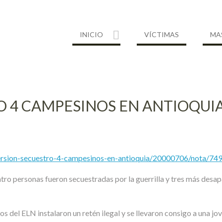
INICIO
VÍCTIMAS
MA
O 4 CAMPESINOS EN ANTIOQUI
bversion-secuestro-4-campesinos-en-antioquia/20000706/nota/74
ro personas fueron secuestradas por la guerrilla y tres más desapar
eros del ELN instalaron un retén ilegal y se llevaron consigo a una 