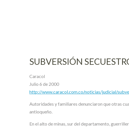
Skip
to
content
SUBVERSIÓN SECUESTR
Caracol
Julio 6 de 2000
http://www.caracol.com.co/noticias/judicial/su
Autoridades y familiares denunciaron que otras cuat
antioqueño.
En el alto de minas, sur del departamento, guerrill