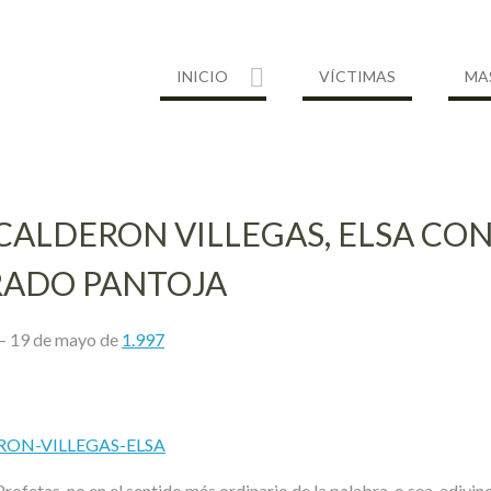
INICIO
VÍCTIMAS
MA
O CALDERON VILLEGAS, ELSA C
RADO PANTOJA
– 19 de mayo de
1.997
DERON-VILLEGAS-ELSA
ofetas, no en el sentido más ordinario de la palabra, o sea, adivin