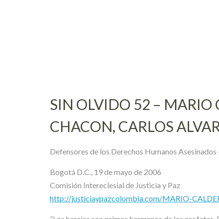
Skip
to
content
SIN OLVIDO 52 – MARI
CHACON, CARLOS ALVA
Defensores de los Derechos Humanos Asesinados 
Bogotá D.C., 19 de mayo de 2006
Comisión Intereclesial de Justicia y Paz
http://justiciaypazcolombia.com/MARIO-CAL
”Los herejes son primos hermanos de los profetas. Pr