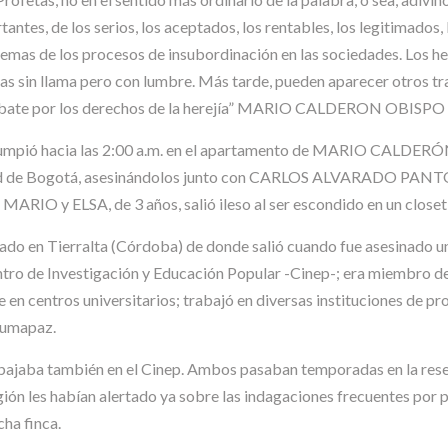
tantes, de los serios, los aceptados, los rentables, los legitimados,
emas de los procesos de insubordinación en las sociedades. Los her
as sin llama pero con lumbre. Más tarde, pueden aparecer otros t
e combate por los derechos de la herejía” MARIO CALDERON OBIS
 irrumpió hacia las 2:00 a.m. en el apartamento de MARIO C
udad de Bogotá, asesinándolos junto con CARLOS ALVARADO PAN
 MARIO y ELSA, de 3 años, salió ileso al ser escondido en un close
ado en Tierralta (Córdoba) de donde salió cuando fue asesinado un
ntro de Investigación y Educación Popular -Cinep-; era miembro de
te en centros universitarios; trabajó en diversas instituciones de 
Sumapaz.
aba también en el Cinep. Ambos pasaban temporadas en la reserv
gión les habían alertado ya sobre las indagaciones frecuentes por 
ha finca.