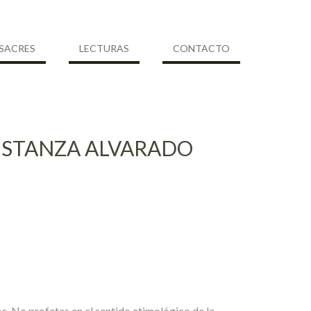
SACRES
LECTURAS
CONTACTO
ONSTANZA ALVARADO
os. No profetas en el sentido etimológico de la