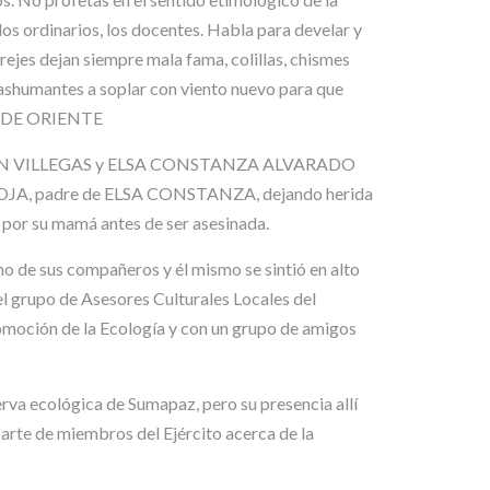
 los ordinarios, los docentes. Habla para develar y
ejes dejan siempre mala fama, colillas, chismes
rashumantes a soplar con viento nuevo para que
PO DE ORIENTE
ALDERÓN VILLEGAS y ELSA CONSTANZA ALVARADO
TOJA, padre de ELSA CONSTANZA, dejando herida
t por su mamá antes de ser asesinada.
o de sus compañeros y él mismo se sintió en alto
l grupo de Asesores Culturales Locales del
promoción de la Ecología y con un grupo de amigos
a ecológica de Sumapaz, pero su presencia allí
parte de miembros del Ejército acerca de la