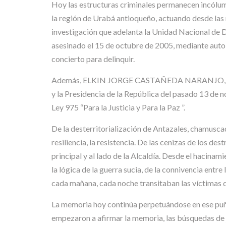
Hoy las estructuras criminales permanecen in
la región de Urabá antioqueño, actuando desde las
investigación que adelanta la Unidad Nacional d
asesinado el 15 de octubre de 2005, mediante auto d
concierto para delinquir.
Además, ELKIN JORGE CASTAÑEDA NARANJO, parece 
y la Presidencia de la República del pasado 13 de n
Ley 975 “Para la Justicia y Para la Paz ”.
De la desterritorialización de Antazales, chamuscado
resiliencia, la resistencia. De las cenizas de los d
principal y al lado de la Alcaldía. Desde el hacina
la lógica de la guerra sucia, de la connivencia entre
cada mañana, cada noche transitaban las víctimas de
La memoria hoy continúa perpetuándose en ese puña
empezaron a afirmar la memoria, las búsquedas de jus