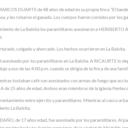
ARCOS DUARTE de 48 años de edad en su propia finca ”El Sande”, 
asa, y les robaron el ganado. Los cuerpos fueron comidos por los ga
egimiento de La Balsita los paramilitares asesinaron a HERIBERT
s.
turado, colgado y ahorcado. Los hechos ocurrieron en La Balsita.
nado por los paramilitares en La Balsita. A RICAURTE lo degolla
ujo a eso de las 4:00 p.m. cuando se dirigía de la finca de una famil
 mientras tostaban café son asesinados con armas de fuego que a
e 25 años de edad. Ambos eran miembros de la iglesia Penteco
frentamiento entre ejército y paramilitares. Mientras al casco ur
ento La Balsita.
 de 17 años edad, fue asesinado por los paramilitares. Al parec
sarraigo hasta los barrios populares de la ciudad de Medellín, po