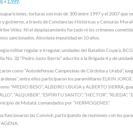
96
a
1.999
.
esapariciones, torturas son más de 300 entre 1997 y el 2007 que 
o y gobierno, a través de Constancias Históricas y Censuras Moral
be Vélez. Ni el desplazamiento forzado ni los crímenes cometidos 
nos sancionados. Absoluta impunidad en 10 años.
egia militar regular e irregular, unidades del Batallón Coyará, BCG
lla No. 32 “Pedro Justo Berrío” adscrito a la Brigada 4 y de unidade
tificaron como “Autodefensas Campesinas de Córdoba y Urabá”, l
r Cárdenas”, entre ellos participaron los paramilitares ELKIN
 “MEDIO BESO”, ALBEIRO USUGA y ALBERTO SIERRA, guardia de
LLO”, “ALQUIBER”, ”ESPÍRITU SANTO”, “HECTOR”, “RUEDA”, “
municipio de Mutatá, comandados por “HERMOGENES”.
a funcionaron las Convivir, participando de reuniones con los para
RTAGENA.