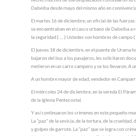
Dabeiba desde mayo del mismo año en connivencia c
El martes 16 de diciembre, un oficial de las fuer
se encuentraban en el casco urbano de Dabeiba a reg
la seguridad ( … ) Ustedes son hombres de campo ( … )
El jueves 18 de diciembre, en el puente de Urama
bajaron del bus a los pasajeros, les solicitaron do
metieron en un carro campero y se los llevaron. A u
A un hombre mayor de edad, vendedor en Camparrusia,
El miércoles 24 de diciembre, en la vereda El Pár
de la iglesia Pentecostal.
Y así continuaron los crímenes en este pequeño mu
La “paz” de la sevicia, de la tortura, de la crueldad
y golpes de garrote. La “paz” que se logra con crí