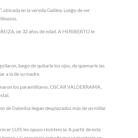
ubicada en la vereda Galilea. Luego de ser
llinazos.
O AREIZA, de 32 años de edad. A HERIBERTO le
ron, luego de quitarle los ojos, de quemarle las
iar a la de su madre.
ccionaron los paramilitares, OSCAR VALDERRAMA,
stal.
bano de Dabeiba llegan desplazados más de un millar
er LUIS les opuso resistencia. A partir de este
r temor a la presencia armada que se mantenía en