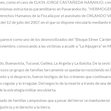
cólumes, como el caso de ELKIN JORGE CASTAÑEDA NARANJO, c
 mismas estructuras paramilitares en Pavarandocito. “HERMOGENES”
e Derechos Humanos de la Fiscalía por el asesinato de ORLANDO 
el 12 de julio del 2007, en el que se dispone vincularlo mediante 
como uno de los desmovilizados del “Bloque Elmer Cárdenas”, 
oviembre, convocando a las víctimas a acudir a “La Alpujarra” en M
, Buenavista, Tucunal, Galilea, La Argelia y La Balsita. De la sevic
estrozos un grupo de familias tercamente se quedaron resistiendo en
miento y el desprecio, fueron testigos de los crímenes que continua
 lo regular y lo irregular. Del negocio de la muerte a través de una 
 la estrategia militar encubierta.
do de familias campesinas que a pesar del terror se mantuvieron e
ticia y el derecho a la tierra.