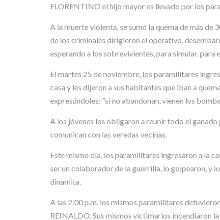
FLORENTINO el hijo mayor es llevado por los param
A la muerte violenta, se sumó la quema de más de 30 
de los criminales dirigieron el operativo, desembar
esperando a los sobrevivientes, para simular, para 
El martes 25 de noviembre, los paramilitares ingres
casa y les dijeron a sus habitantes que iban a quem
expresándoles: ”si no abandonan, vienen los bomba
A los jóvenes los obligaron a reunir todo el ganado
comunican con las veredas vecinas.
Este mismo día, los paramilitares ingresaron a l
ser un colaborador de la guerrilla, lo golpearon, y l
dinamita.
A las 2:00 p.m. los mismos paramilitares detuvie
REINALDO. Sus mismos victimarios incendiaron la v