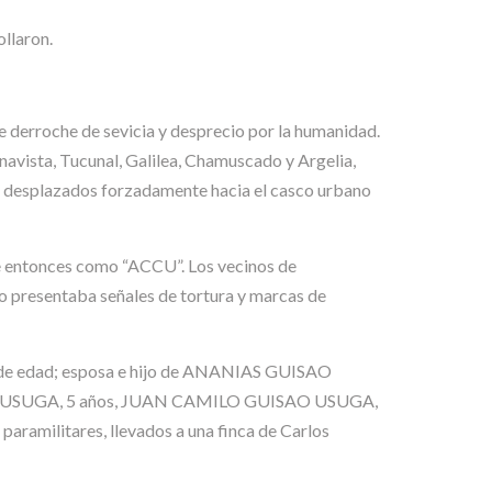
ollaron.
 de derroche de sevicia y desprecio por la humanidad.
navista, Tucunal, Galilea, Chamuscado y Argelia,
os desplazados forzadamente hacia el casco urbano
e entonces como “ACCU”. Los vecinos de
o presentaba señales de tortura y marcas de
de edad; esposa e hijo de ANANIAS GUISAO
UISAO USUGA, 5 años, JUAN CAMILO GUISAO USUGA,
militares, llevados a una finca de Carlos