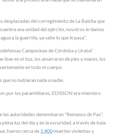
s desplazadas del corregimiento de La Balsita que
ncuentra una unidad del ejército, nosotros le damos
ua a la guerrilla, ya sabe lo que le pasa”.
Autodefensas Campesinas de Córdoba y Urabá”
e iban en el bus, los amarraron de pies y manos, los
fuertemente en todo el cuerpo.
s que no hablaran nada a nadie.
p.m. por los paramilitares. EDISSON era miembro
que las autoridades denominaron “Remanso de Paz”.
plena luz del día y en la oscuridad, a través de bala
gue, fueron cerca de
1.400
muertes violentas y