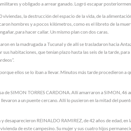
ilitares y obligado a arrear ganado. Logró escapar posteriormen
viviendas, la destrucción del espacio de la vida, de la alimentación
caron hombres y a pocos kilómetros, como es el libreto de la muert
engañar, para hacer callar. Un mismo plan con dos caras.
aron en la madrugada a Tucunal y de allí se trasladaron hacia Antaz
ar sus habitaciones, que tenían plazo hasta las seis de la tarde, p
rdeos”.
 porque ellos se lo iban a llevar. Minutos más tarde procedieron a
a casa de SIMON TORRES CARDONA. Allí amarraron a SIMON, 46 año
o llevaron a un puente cercano. Allí lo pusieron en la mitad del puen
ron y desaparecieron REINALDO RAMIREZ, de 42 años de edad, en la
ivienda de este campesino. Su mujer y sus cuatro hijos permanecie