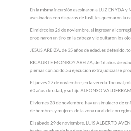
En la misma incursión asesinaron a LUZ ENYDA y M
asesinados con disparos de fusil, les quemaron la c
El miércoles 26 de noviembre, al ingresar al corr
propinaron un tiro en la cabeza y le quitaron los ojo
JESUS AREIZA, de 35 años de edad, es detenido, tor
RICAURTE MONROY AREIZA, de 16 años de edad asesi
piernas con ácido. Su ejecución extrajudicial se prod
El jueves 27 de noviembre, en la vereda Tocunal,
60 años de edad, y su hijo ALFONSO VALDERRAMA d
El viernes 28 de noviembre, hay un simulacro de en
de hombres y mujeres de la zona rural del corregimi
El sábado 29 de noviembre, LUIS ALBERTO AVENDAÑO,
hecho, muchos de loa desplazados continuaron su de