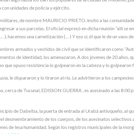
on unidades de policía y ejército.
zas militares, de nombre MAURICIO PRIETO, invitó a las comunidade
resar a sus parcelas. El oficial expresó en dicha reunión ”allí se e
, hacemos una carnetización (… ) Y eso sí, él que le de un vaso de ag
 hombres armados y vestidos de civil que se identificaron como ”
cumentos de identidad, los amenazaron. A dos jóvenes de 20 años, qu
no que opuso resistencia lo golpearon en la cabeza y lo golpearon 
 le dispararon y lo tiraron al río. Le advirtieron a los campesino
amo, cerca de Tucunal, EDISSON GUERRA , es asesinado a las 8:00 
nicipio de Dabeiba, la puerta de entrada al Urabá antioqueño, al 
, del desmembramiento de los cuerpos, de los asesinatos selectivos a 
menes de lesa humanidad. Según los registros municipales de la mor