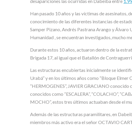
desapariciones las ocurridas en Dabeiba entre
1.9
Han pasado 10 años y las víctimas de asesinatos, d
conocimiento de las diferentes instancias de estad
Samper Pizano, Andrés Pastrana Arango y Álvaro Uri
Humanidad , se encuentran investigados, mucho me
Durante estos 10 años, actuaron dentro de la estrat
Brigada 17, al igual que el Batallón de Contraguerri
Las estructuras encubiertas inicialmente se iden
Urabá” y en los últimos años como “Bloque Elme
“HERMOGENES”, JAVIER GRACIANO conocido como
conocidos como “ESCALERA”, “COLACHO”, “CABA
MOCHO”, estos tres últimos actuaban desde el 
Además de las estructuras paramilitares, en Dabeib
miembros más activo era el señor OCTAVIO CA