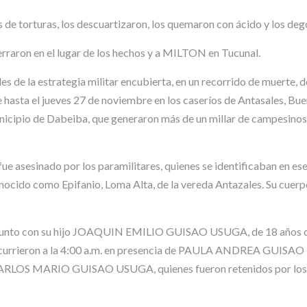
s de torturas, los descuartizaron, los quemaron con ácido y los deg
raron en el lugar de los hechos y a MILTON en Tucunal.
des de la estrategia militar encubierta, en un recorrido de muerte,
hasta el jueves 27 de noviembre en los caseríos de Antasales, Bue
 municipio de Dabeiba, que generaron más de un millar de campesin
asesinado por los paramilitares, quienes se identificaban en es
cido como Epifanio, Loma Alta, de la vereda Antazales. Su cuerp
junto con su hijo JOAQUIN EMILIO GUISAO USUGA, de 18 años 
tos ocurrieron a la 4:00 a.m. en presencia de PAULA ANDREA G
S MARIO GUISAO USUGA, quienes fueron retenidos por los para