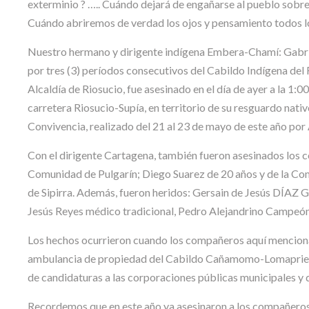
exterminio ? ….. Cuándo dejará de engañarse al pueblo sobre
Cuándo abriremos de verdad los ojos y pensamiento todos l
Nuestro hermano y dirigente indígena Embera-Chamí: Gabri
por tres (3) períodos consecutivos del Cabildo Indígena d
Alcaldía de Riosucio, fue asesinado en el día de ayer a la 1:
carretera Riosucio-Supía, en territorio de su resguardo nati
Convivencia, realizado del 21 al 23 de mayo de este año po
Con el dirigente Cartagena, también fueron asesinados los
Comunidad de Pulgarín; Diego Suarez de 20 años y de la C
de Sipirra. Además, fueron heridos: Gersain de Jesús DÍA
Jesús Reyes médico tradicional, Pedro Alejandrino Campeón
Los hechos ocurrieron cuando los compañeros aquí menciona
ambulancia de propiedad del Cabildo Cañamomo-Lomaprieta d
de candidaturas a las corporaciones públicas municipales y
Recordemos que en este año ya asesinaron a los compañeros 