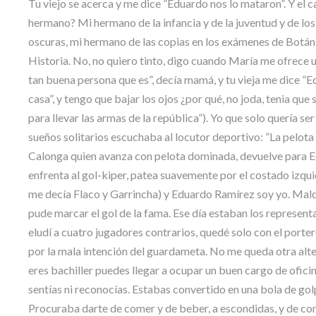
Tu viejo se acerca y me dice ”Eduardo nos lo mataron”. Y el c
hermano? Mi hermano de la infancia y de la juventud y de los 
oscuras, mi hermano de las copias en los exámenes de Botánic
Historia. No, no quiero tinto, digo cuando María me ofrece u
tan buena persona que es”, decía mamá, y tu vieja me dice 
casa”, y tengo que bajar los ojos ¿por qué, no joda, tenia que 
para llevar las armas de la república”). Yo que solo quería se
sueños solitarios escuchaba al locutor deportivo: ”La pelota
Calonga quien avanza con pelota dominada, devuelve para Edu
enfrenta al gol-kiper, patea suavemente por el costado izqui
me decía Flaco y Garrincha) y Eduardo Ramírez soy yo. Maldit
pude marcar el gol de la fama. Ese día estaban los represent
eludí a cuatro jugadores contrarios, quedé solo con el porte
por la mala intención del guardameta. No me queda otra alte
eres bachiller puedes llegar a ocupar un buen cargo de oficin
sentías ni reconocías. Estabas convertido en una bola de golpes
Procuraba darte de comer y de beber, a escondidas, y de con