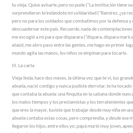
tu vieja. Quise avisarle, pero no pude (”La institución tiene s
sorprendieron brindándote mi solidaridad (”Ramírez, ¿se rec
pero no para los soldados que combatimos por la defensa y el
descuadernar este país. Recuerde, nada de contemplaciones co
me escogió a mí para que disparara (”dispara, dispara marica 
ataúd, me abro paso entre las gentes, me hago en primer lug
mundo agita las manos, los niños se empinan para tocarlo.
III. La carta
Vieja linda, hace dos meses, la última vez que te vi, tus gran
abuela, nació contigo y nunca pudiste derrotar, te ha tocado v
que contaba la abuela: una finquita en la sabana donde nunca
los malos tiempos y los prestamistas y los terratenientes qu
que eres la mayor, tuviste que trabajar desde muy niña en u
abuela contaba estas cosas, pero comprendía, y desde ese mo
llegaron los hijos, entre ellos yo; papá murió muy joven, apena