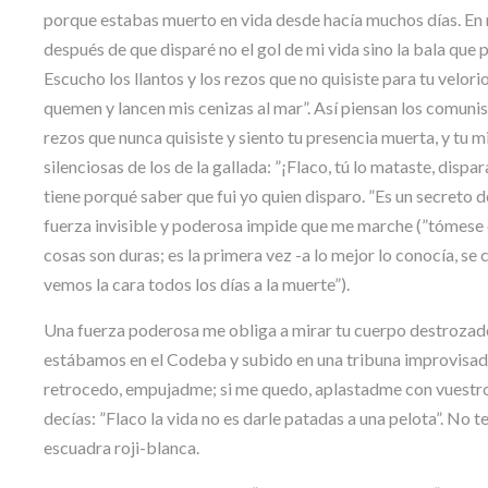
porque estabas muerto en vida desde hacía muchos días. En m
después de que disparé no el gol de mi vida sino la bala que pu
Escucho los llantos y los rezos que no quisiste para tu velori
quemen y lancen mis cenizas al mar”. Así piensan los comunist
rezos que nunca quisiste y siento tu presencia muerta, y tu m
silenciosas de los de la gallada: ”¡Flaco, tú lo mataste, disp
tiene porqué saber que fui yo quien disparo. ”Es un secreto de
fuerza invisible y poderosa impide que me marche (”tómese el 
cosas son duras; es la primera vez -a lo mejor lo conocía, se
vemos la cara todos los días a la muerte”).
Una fuerza poderosa me obliga a mirar tu cuerpo destrozado
estábamos en el Codeba y subido en una tribuna improvisada h
retrocedo, empujadme; si me quedo, aplastadme con vuestros
decías: ”Flaco la vida no es darle patadas a una pelota”. No te
escuadra roji-blanca.