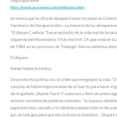
bogotaparalela-
http://musicarol.webs.com/eldisparo.htm
.
Se estima que la cifra de desapariciones forzadas en Colomb
Familiares de Desaparecidos-. La mayoría de los desaparecid
”El disparo”, señala: ”fue un episodio de la vida real de la na
izquierda del Movimiento 19 de Abril M-19, que creía en la J
de 1984 ,en los procesos de ”Dialogo”. Aún no sabemos dón
El disparo
Rafael Valencia Muñoz
De pronto escuché la voz, la orden que me golpeó la vida: ”Di
canchas de fútbol improvisadas de mi barrio, para hacer el go
de mi gallada: ¡Buena Flaco! Y sudoroso y lleno de arena re
armaba cantaleta de palabras cansadas: ”te la pasas dándole
papá está muy cansado y tú dándole patadas todo el día a una 
gol, un solo gol, para que me contrate el Juventud… Disparé