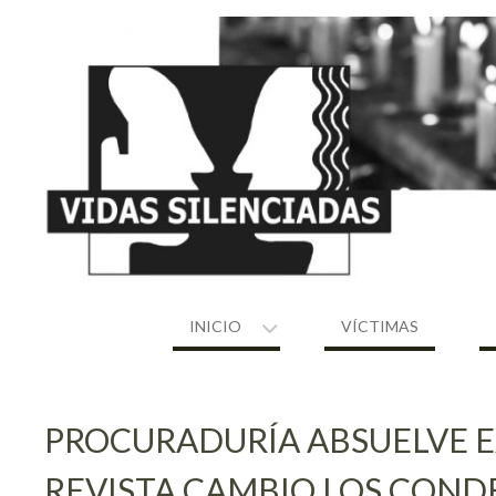
Skip
to
content
INICIO
VÍCTIMAS
PROCURADURÍA ABSUELVE EX
REVISTA CAMBIO LOS COND