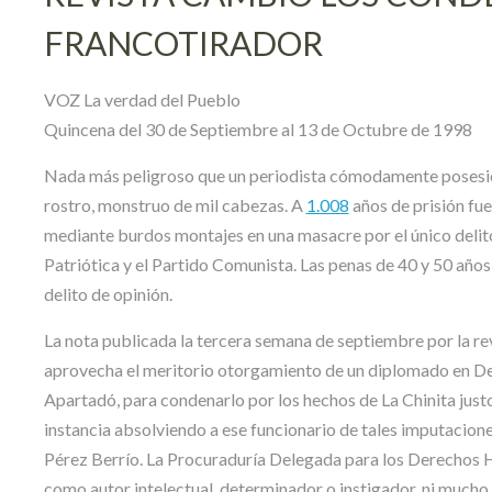
FRANCOTIRADOR
VOZ La verdad del Pueblo
Quincena del 30 de Septiembre al 13 de Octubre de 1998
Nada más peligroso que un periodista cómodamente posesiona
rostro, monstruo de mil cabezas. A
1.008
años de prisión fu
mediante burdos montajes en una masacre por el único delito 
Patriótica y el Partido Comunista. Las penas de 40 y 50 años
delito de opinión.
La nota publicada la tercera semana de septiembre por la re
aprovecha el meritorio otorgamiento de un diplomado en D
Apartadó, para condenarlo por los hechos de La Chinita just
instancia absolviendo a ese funcionario de tales imputacio
Pérez Berrío. La Procuraduría Delegada para los Derechos
como autor intelectual, determinador o instigador, ni much