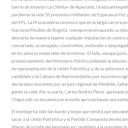
barrio de invasión La Chinita» de Apartadó, Urabá antioqueñ
perdieron la vida 35 presuntos militantes de Esperanza Paz y
del EPL. La Procuraduría reconoce que en la larga carrera pol
Nacional Modelo de Bogotá, «siempre ha encauzado su ideolo
descarta de manera tajante cualquier imputación en contra 
concertado, aconsejado, constreñido, motivado o desplegado 
en los autores materiales de la misma». El fallo, aunque just
pronunciamiento del Ministerio Público pidiendo la absolu
en representación de la Unión Patriótica, y de su antecesor 
candidato a la Cámara de Representantes por esa misma agru
declarados inocentes por un juez regional de Medellín, falta
ganen la calle. Por su parte, Carlos Andrés Pérez, apresado p
Chigorodó, se encuentra en el exilio aprovechando una senten
El montaje ha sido tan burdo y torpe que tendrá que desvane
sacar a la Unión Patriótica y el Partido Comunista del encl
líderes de la talla del inmolado ex candidato a la presidenci