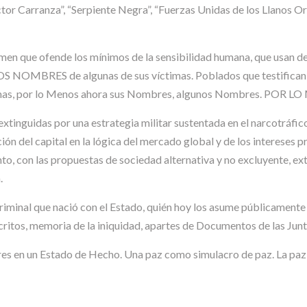
or Carranza”, “Serpiente Negra”, “Fuerzas Unidas de los Llanos Or
men que ofende los mínimos de la sensibilidad humana, que usan de
MBRES de algunas de sus víctimas. Poblados que testifican en el 
íctimas, por lo Menos ahora sus Nombres, algunos Nombres. PO
tinguidas por una estrategia militar sustentada en el narcotráfic
ión del capital en la lógica del mercado global y de los intereses pr
o, con las propuestas de sociedad alternativa y no excluyente, e
.
riminal que nació con el Estado, quién hoy los asume públicament
ritos, memoria de la iniquidad, apartes de Documentos de las Jun
 Estado de Hecho. Una paz como simulacro de paz. La paz pacifi