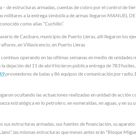
 – de estructuras armadas, cuentas de cobro por el control de tierr
uerzas militares a la entrega simbólica de armas llegaron MANUEL
nocido como alias “Cuchillo”.
l caserío de Casibare, municipio de Puerto Lleras, allí llegaron los 
flores, en Villavicencio, en Puerto Lleras
r continuo operando en las últimas semanas en medio de unidades m
n la dejación del 11 de abril hicieron pública entrega de 783 fusil
49
proveedores de balas y 86 equipos de comunicación por radio,1
legaron ocultando las actuaciones realizadas en unidad de acción co
ueza estratégica en lo petrolero, en esmeraldas, en aguas, y en su 
 sus estructuras armadas, sus fuentes de financiación, su aparato m
Llano”, las mismas estructuras que meses antes erán “Bloque Migue