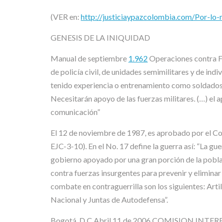
(VER en:
http://justiciaypazcolombia.com/Por-l
GENESIS DE LA INIQUIDAD
Manual de septiembre
1.962
Operaciones contra Fue
de policía civil, de unidades semimilitares y de in
tenido experiencia o entrenamiento como soldados, po
Necesitarán apoyo de las fuerzas militares. (…) el
comunicación”
El 12 de noviembre de 1987, es aprobado por el Co
EJC-3-10). En el No. 17 define la guerra así: “La gu
gobierno apoyado por una gran porción de la poblaci
contra fuerzas insurgentes para prevenir y eliminar 
combate en contraguerrilla son los siguientes: Arti
Nacional y Juntas de Autodefensa”.
Bogotá, D.C Abril 11 de 2006 COMISION INTER