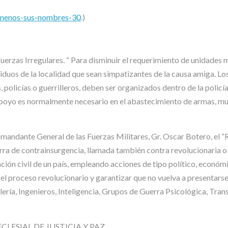
o-menos-sus-nombres-30
.)
rzas Irregulares. “ Para disminuir el requerimiento de unidades mi
dividuos de la localidad que sean simpatizantes de la causa amiga. L
licías o guerrilleros, deben ser organizados dentro de la policía a
 apoyo es normalmente necesario en el abastecimiento de armas, mu
mandante General de las Fuerzas Militares, Gr. Oscar Botero, el 
erra de contrainsurgencia, llamada también contra revolucionaria o a
ón civil de un país, empleando acciones de tipo político, económic
el proceso revolucionario y garantizar que no vuelva a presentarse”.
llería, Ingenieros, Inteligencia, Grupos de Guerra Psicológica, Tra
ECLESIAL DE JUSTICIA Y PAZ