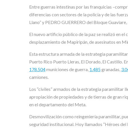
Entre guerras intestinas por las franquicias –compra
diferencias con sectores de la policía y de las f
Llano” y PEDRO GUERRERO del Bloque Guaviare, co
El nuevo artificio público de la paz se realizó en e
desplazamiento de Mapiripán, de asesinatos en Mira
Esta estructura armada de la estrategia paramilita
Puerto Rico Puerto Lleras, El Dorado, El Castillo. E
178.504
municiones de guerra,
1.485
granadas,
3.0
camiones.
Los “civiles” armados de la estrategia paramilitar l
apropiación de propiedades y de tierras de gran riq
en el departamento del Meta.
Desmovilización como reingeniería paramilitar, pues
seguridad institucional. Hoy llamados “Héroes del 