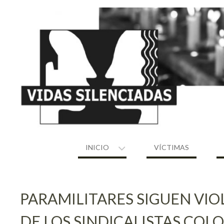
Skip
to
content
INICIO
VÍCTIMAS
PARAMILITARES SIGUEN V
DE LOS SINDICALISTAS CO