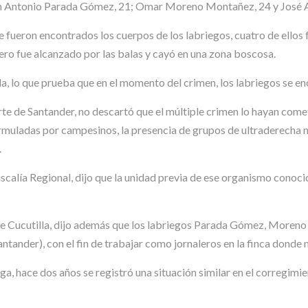
ván Antonio Parada Gómez, 21; Omar Moreno Montañez, 24 y José
e fueron encontrados los cuerpos de los labriegos, cuatro de ellos 
 pero fue alcanzado por las balas y cayó en una zona boscosa.
la, lo que prueba que en el momento del crimen, los labriegos se 
e de Santander, no descartó que el múltiple crimen lo hayan come
muladas por campesinos, la presencia de grupos de ultraderecha no
.
iscalía Regional, dijo que la unidad previa de ese organismo conoci
 de Cucutilla, dijo además que los labriegos Parada Gómez, Moren
antander), con el fin de trabajar como jornaleros en la finca donde 
a, hace dos años se registró una situación similar en el corregimi