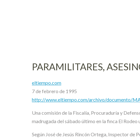
Skip
to
content
PARAMILITARES, ASESI
eltiempo.com
7 de febrero de 1995
http://www.eltiempo.com/archivo/documento/
Una comisión de la Fiscalía, Procuraduría y Defenso
madrugada del sábado último en la finca El Rodeo ub
Según José de Jesús Rincón Ortega, Inspector de Pol