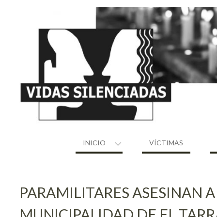
Skip
to
content
INICIO
VÍCTIMAS
PARAMILITARES ASESINAN A
MUNICIPALIDAD DE EL TARR