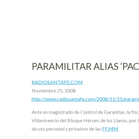
Skip
to
content
PARAMILITAR ALIAS ‘PA
RADIOSANTAFE.COM
Noviembre 25, 2008
http://www.radiosantafe.com/2008/11/25/parami
Ante un magistrado de Control de Garantías, la fisca
Villavicencio del Bloque Héroes de los Llanos, por l
de uso personal y privativo de las
FF.MM
.