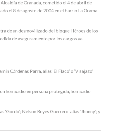
 Alcaldía de Granada, cometido el 4 de abril de
rado el 8 de agosto de 2004 en el barrio La Grama
contra de un desmovilizado del bloque Héroes de los
, medida de aseguramiento por los cargos ya
mín Cárdenas Parra, alias ‘El Flaco’ o ‘Visajazo’,
con homicidio en persona protegida, homicidio
s ‘Gordo’; Nelson Reyes Guerrero, alias ‘Jhonny’; y