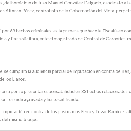
nes, del homicidio de Juan Manuel González Delgado, candidato a la
rlos Alfonso Pérez, contratista de la Gobernación del Meta, perpet
’, por 68 hechos criminales, es la primera que hace la Fiscalía en 
sticia y Paz solicitará, ante el magistrado de Control de Garantías
de, se cumplirá la audiencia parcial de imputación en contra de Benja
e los Llanos.
 Parra por su presunta responsabilidad en 33 hechos relacionados 
ión forzada agravada y hurto calificado.
 imputación en contra de los postulados Ferney Tovar Ramírez, alia
s del mismo bloque.