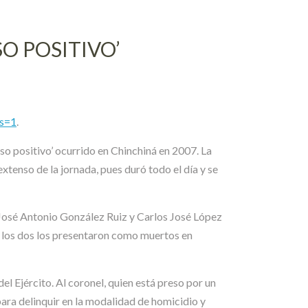
O POSITIVO’
es=1
.
lso positivo’ ocurrido en Chinchiná en 2007. La
 extenso de la jornada, pues duró todo el día y se
e José Antonio González Ruiz y Carlos José López
 A los dos los presentaron como muertos en
el Ejército. Al coronel, quien está preso por un
ara delinquir en la modalidad de homicidio y