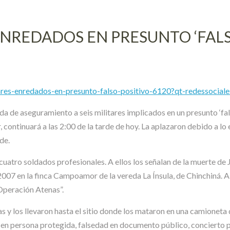
ENREDADOS EN PRESUNTO ‘FALS
tares-enredados-en-presunto-falso-positivo-6120?qt-redessocial
ida de aseguramiento a seis militares implicados en un presunto ‘fa
r, continuará a las 2:00 de la tarde de hoy. La aplazaron debido a lo
de.
 cuatro soldados profesionales. A ellos los señalan de la muerte d
e 2007 en la finca Campoamor de la vereda La Ínsula, de Chinchiná.
Operación Atenas”.
s y los llevaron hasta el sitio donde los mataron en una camioneta d
 en persona protegida, falsedad en documento público, concierto p