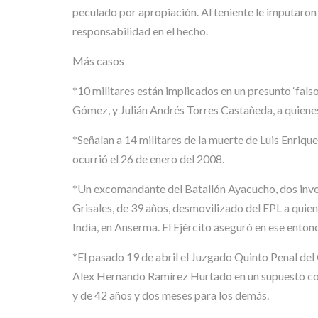
peculado por apropiación. Al teniente le imputaron
responsabilidad en el hecho.
Más casos
*10 militares están implicados en un presunto ‘fals
Gómez, y Julián Andrés Torres Castañeda, a quien
*Señalan a 14 militares de la muerte de Luis Enriqu
ocurrió el 26 de enero del 2008.
*Un excomandante del Batallón Ayacucho, dos invest
Grisales, de 39 años, desmovilizado del EPL a quien
India, en Anserma. El Ejército aseguró en ese enton
*El pasado 19 de abril el Juzgado Quinto Penal del
Alex Hernando Ramírez Hurtado en un supuesto comb
y de 42 años y dos meses para los demás.