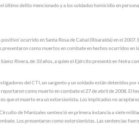
 el último delito mencionado y a los soldados homicidio en persona
o positivo’ ocurrido en Santa Rosa de Cabal (Risaralda) en el 2007. 
es presentaron como muertos en combate en hechos ocurridos en la
e Sáenz Rivera, de 33 años, a quien el Ejército presentó en Neira 
igadores del CTI, un sargento y un soldado están detenidos por el
 reportaron como muerto en combate el 27 de abril de 2008. El hecho
ces que el muerto era un extorsionista. Los implicados no aceptaron
 Circuito de Manizales sentenció en primera instancia a siete mili
ate. Los presentaron como extorsionistas. Las sentencias fueron 