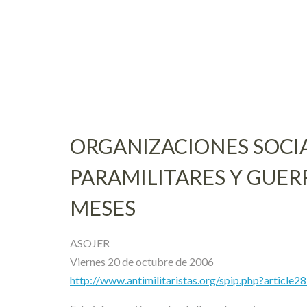
Skip
to
content
ORGANIZACIONES SOCIA
PARAMILITARES Y GUERR
MESES
ASOJER
Viernes 20 de octubre de 2006
http://www.antimilitaristas.org/spip.php?article2