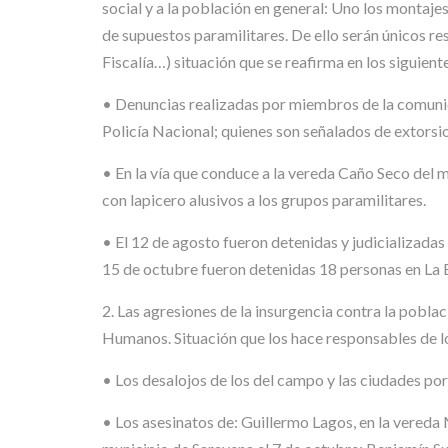
social y a la población en general: Uno los montajes 
de supuestos paramilitares. De ello serán únicos res
Fiscalía…) situación que se reafirma en los siguient
• Denuncias realizadas por miembros de la comunida
Policía Nacional; quienes son señalados de extors
• En la vía que conduce a la vereda Caño Seco del m
con lapicero alusivos a los grupos paramilitares.
• El 12 de agosto fueron detenidas y judicializadas
15 de octubre fueron detenidas 18 personas en La E
2. Las agresiones de la insurgencia contra la pobl
Humanos. Situación que los hace responsables de l
• Los desalojos de los del campo y las ciudades po
• Los asesinatos de: Guillermo Lagos, en la vereda