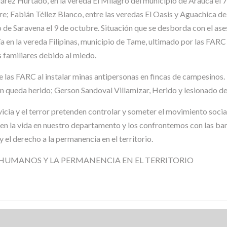
árez Hurtado, en la vereda El Milagro del municipio de Arauca el 
re; Fabián Téllez Blanco, entre las veredas El Oasis y Aguachica d
o de Saravena el 9 de octubre. Situación que se desborda con el as
a en la vereda Filipinas, municipio de Tame, ultimado por las FARC 
 familiares debido al miedo.
e las FARC al instalar minas antipersonas en fincas de campesinos.
n queda herido; Gerson Sandoval Villamizar, Herido y lesionado de
icia y el terror pretenden controlar y someter el movimiento socia
 la vida en nuestro departamento y los confrontemos con las band
y el derecho a la permanencia en el territorio.
S HUMANOS Y LA PERMANENCIA EN EL TERRITORIO