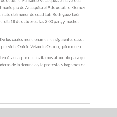
7 de octubre; Fernando Velásquez, en la vereda
el municipio de Arauquita el 9 de octubre; Gerney
esinato del menor de edad Luís Rodríguez León,
el día 18 de octubre a las 3:00 p.m., y muchos
 De los cuales mencionamos los siguientes casos:
 por vida; Onicio Velandia Osorio, quien muere.
l en Arauca, por ello invitamos al pueblo para que
eras de la denuncia y la protesta, y hagamos de