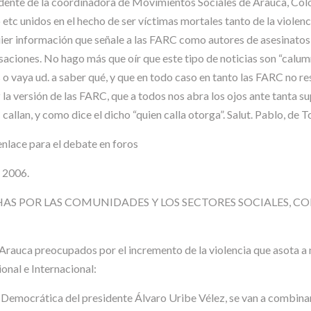
dente de la coordinadora de Movimientos Sociales de Arauca, Col
o etc unidos en el hecho de ser víctimas mortales tanto de la violenc
ier información que señale a las FARC como autores de asesinatos
aciones. No hago más que oír que este tipo de noticias son “calumnia
 o vaya ud. a saber qué, y que en todo caso en tanto las FARC no re
la versión de las FARC, que a todos nos abra los ojos ante tanta s
allan, y como dice el dicho “quien calla otorga”. Salut. Pablo, de 
nlace para el debate en foros
 2006.
HAS POR LAS COMUNIDADES Y LOS SECTORES SOCIALES, C
rauca preocupados por el incremento de la violencia que asota a 
onal e Internacional:
 Democrática del presidente Álvaro Uribe Vélez, se van a combinar