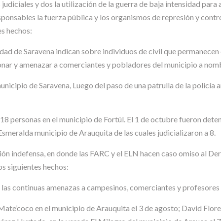
judiciales y dos la utilización de la guerra de baja intensidad para
ponsables la fuerza pública y los organismos de represión y control d
es hechos:
d de Saravena indican sobre individuos de civil que permanecen den
ionar y amenazar a comerciantes y pobladores del municipio a nom
unicipio de Saravena, Luego del paso de una patrulla de la policía a
 18 personas en el municipio de Fortúl. El 1 de octubre fueron dete
smeralda municipio de Arauquita de las cuales judicializaron a 8.
ación indefensa, en donde las FARC y el ELN hacen caso omiso al D
os siguientes hechos:
r las continuas amenazas a campesinos, comerciantes y profesores 
 Mate’coco en el municipio de Arauquita el 3 de agosto; David Flor