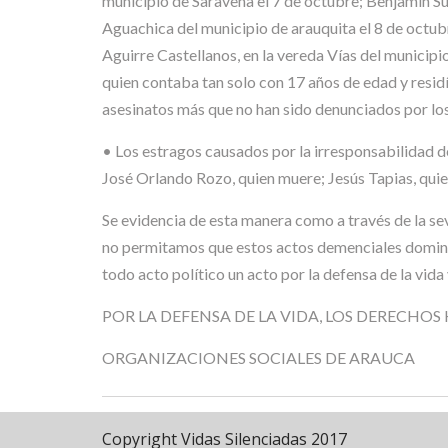
municipio de Saravena el 7 de octubre; Benjamín Su
Aguachica del municipio de arauquita el 8 de octub
Aguirre Castellanos, en la vereda Vías del municipi
quien contaba tan solo con 17 años de edad y residí
asesinatos más que no han sido denunciados por los
• Los estragos causados por la irresponsabilidad d
José Orlando Rozo, quien muere; Jesús Tapias, quie
Se evidencia de esta manera como a través de la sev
no permitamos que estos actos demenciales dominen
todo acto político un acto por la defensa de la vida 
POR LA DEFENSA DE LA VIDA, LOS DERECHO
ORGANIZACIONES SOCIALES DE ARAUCA
Copyright Vidas Silenciadas 2017